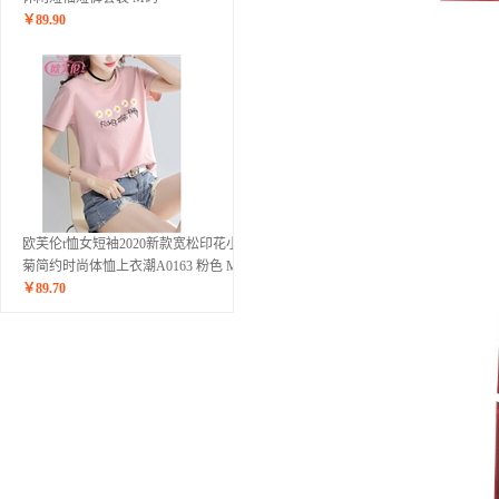
￥
89.90
欧芙伦t恤女短袖2020新款宽松印花小雏
菊简约时尚体恤上衣潮A0163 粉色 M
￥
89.70