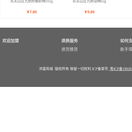
农夫山庄九制妙酸奶梅102g
农夫山庄九制话梅62g
￥
7.90
￥
5.90
欢迎加盟
退换服务
如何
退货换货
新手
沛富商城 版权所有 保留一切权利 ICP备案号:
粤ICP备19028