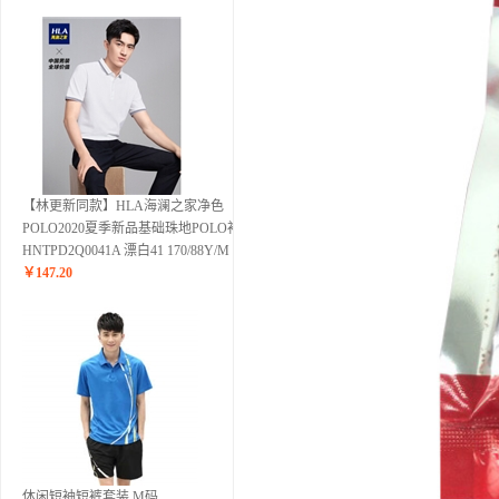
【林更新同款】HLA海澜之家净色
POLO2020夏季新品基础珠地POLO衫男
HNTPD2Q0041A 漂白41 170/88Y/M
￥
147.20
休闲短袖短裤套装 M码