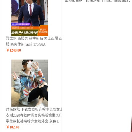
山楂加白糖一起烘烤制作而成，酸酸甜甜，
雅戈尔 西服男 秋季新品 男士西服 西便
服 商务休闲 深蓝 175/96A
￥
1240.80
时尚欧陆 卫衣女宽松连帽中长款女士上
衣潮2020春秋时尚套头韩版慵懒风印花
学生款长袖嘻哈少女短外套 灰色 L
￥
102.40