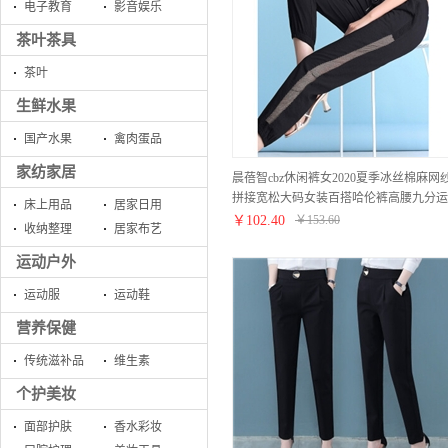
电子教育
影音娱乐
茶叶茶具
茶叶
生鲜水果
国产水果
禽肉蛋品
家纺家居
晨蓓智cbz休闲裤女2020夏季冰丝棉麻网
拼接宽松大码女装百搭哈伦裤高腰九分运
床上用品
居家日用
动小脚裤显瘦薄款 黑色 M【建议85-103
￥
102.40
￥
153.60
收纳整理
居家布艺
斤】
运动户外
运动服
运动鞋
营养保健
传统滋补品
维生素
个护美妆
面部护肤
香水彩妆