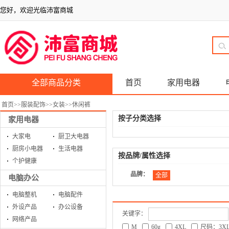
您好，欢迎光临沛富商城
全部商品分类
首页
家用电器
首页
>>
服装配饰
>>
女装
>>
休闲裤
按子分类选择
家用电器
大家电
厨卫大电器
厨房小电器
生活电器
按品牌/属性选择
个护健康
品牌：
全部
电脑办公
电脑整机
电脑配件
外设产品
办公设备
关键字：
网络产品
M
60g
4XL
尺码：3X