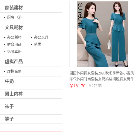
家装建材
厨房卫浴
文具耗材
办公耗材
办公文具
财会用品
笔类
纸张本册
虚拟产品
虚拟充值
闺园休闲裤女套装2020秋冬季新款小香风
洋气休闲时尚套装女妈妈装阔腿裤女两件
牛奶
套 虾青色 请拍正确尺码
￥
181.70
￥
272.55
男士内裤
袜子
袜子