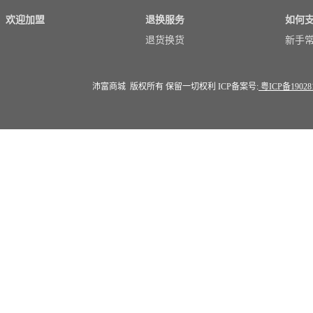
欢迎加盟
退换服务
如何
退货换货
新手
沛富商城 版权所有 保留一切权利 ICP备案号:
粤ICP备19028