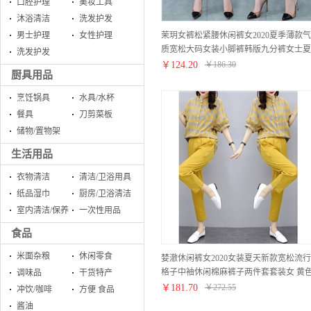
口腔护理
美妆工具
沐浴清洁
洗发护发
茉玥女裤松紧腰休闲裤女2020夏季薄款气
男士护理
女性护理
质宽松大码女装小脚裤韩版九分裤女士夏
洗发护发
装黑色裤子哈伦裤 黑色 请拍下正确尺码
￥
124.20
￥
186.30
厨具用品
烹饪锅具
水具/水杯
餐具
刀剪菜板
储物/置物架
生活用品
衣物清洁
清洁/卫浴用具
纸品湿巾
厨房/卫浴清洁
室内清洁/保养
一次性用品
食品
米面杂粮
休闲零食
婪澈休闲裤女2020女装夏天新款宽松流行
格子中袖休闲棉麻裤子两件套套装女 黄
调味品
干货特产
请下正确尺码
￥
181.70
￥
272.55
冲饮/咖啡
方便 食品
酱油