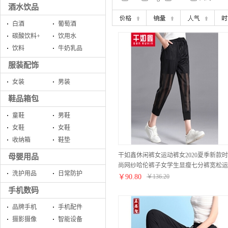
酒水饮品
白酒
葡萄酒
碳酸饮料+
饮用水
饮料
牛奶乳品
服装配饰
女装
男装
鞋品箱包
童鞋
男鞋
女鞋
女鞋
收纳箱
鞋垫
干如鑫休闲裤女运动裤女2020夏季新款时
母婴用品
尚网纱哈伦裤子女学生显瘦七分裤宽松运
洗护用品
日常防护
动百搭高腰大码灯笼裤女潮 图片色（黑
￥
90.80
￥
136.20
色） M（90-100斤）
手机数码
品牌手机
手机配件
摄影摄像
智能设备