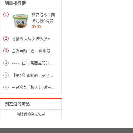
销量排行榜
1
神宫泡椒牛肉
味河粉6桶装
非油炸方便面
59.00
免煮即食河粉
2
可馨怡 大码女装微胖mm连衣裙夏装旗袍改良胖妹妹加肥加大码胖人女装显瘦款遮肚肉裙子2020 黑色 XXXL(建议150-175斤左右)
3
白色电动二合一剃毛器【ABS 电子元件/白色】
4
Zespri佳沛 新西兰阳光金奇异果 16个礼盒装 经典36号果 单果约90-100g 生鲜 水果礼盒
5
【星野】jk制服正品全套装格子裙兔姬舍中牌制服馆电竞少女学生夏季日系校服学院风班服百褶短裙半身裙 星野+领结 S
6
三只松鼠手撕面包 饼干蛋糕千层零食大礼包酵母面包代餐早餐口袋软面包礼盒 1000g/盒
浏览过的商品
清除我的浏览记录