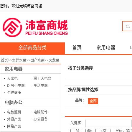
您好，欢迎光临沛富商城
全部商品分类
首页
家用电器
首页
>>
生鲜水果
>>
国产水果
>>
火龙果
按子分类选择
家用电器
大家电
厨卫大电器
厨房小电器
生活电器
按品牌/属性选择
个护健康
品牌：
全部
电脑办公
电脑整机
电脑配件
外设产品
办公设备
关键字：
网络产品
M
60g
4XL
尺码：3X