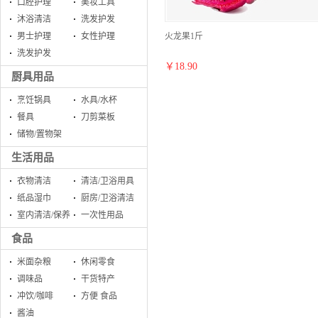
口腔护理
美妆工具
沐浴清洁
洗发护发
火龙果1斤
男士护理
女性护理
洗发护发
￥
18.90
厨具用品
烹饪锅具
水具/水杯
餐具
刀剪菜板
储物/置物架
生活用品
衣物清洁
清洁/卫浴用具
纸品湿巾
厨房/卫浴清洁
室内清洁/保养
一次性用品
食品
米面杂粮
休闲零食
调味品
干货特产
冲饮/咖啡
方便 食品
酱油