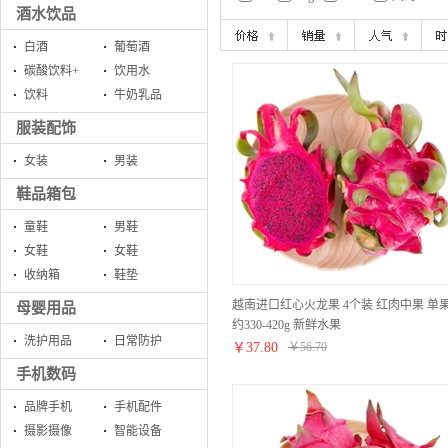
酒水饮品
白酒
葡萄酒
碳酸饮料+
饮用水
饮料
牛奶乳品
服装配饰
女装
男装
鞋品箱包
童鞋
男鞋
女鞋
女鞋
收纳箱
鞋垫
越南进口红心火龙果 4个装 红肉中果 单
母婴用品
约330-420g 新鲜水果
洗护用品
日常防护
￥
37.80
￥
56.70
手机数码
品牌手机
手机配件
摄影摄像
智能设备