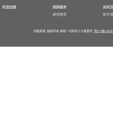
欢迎加盟
退换服务
如何
退货换货
新手
沛富商城 版权所有 保留一切权利 ICP备案号:
粤ICP备19028