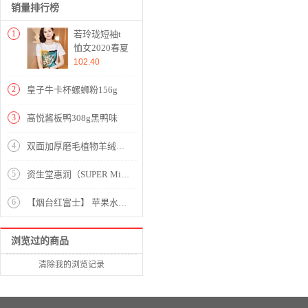
销量排行榜
1
若玲珑短袖t
恤女2020春夏
新款女装印花
102.40
韩版宽松上衣
女学生白搭时
2
皇子牛卡杯螺蛳粉156g
尚衣服女大码
女装夏 白色
3
高悦酱板鸭308g黑鸭味
M（建议95-
105斤）
4
双面加厚磨毛植物羊绒四件套【植物羊绒（聚酯纤维）/格调繁星m】
5
资生堂惠润（SUPER MiLD） 柔净鲜花芳香 洗护套装（洗发露600ml*2+护发素 600ml）（日本进口洗发水）
6
【烟台红富士】 苹果水果新鲜山东烟台红富士【5斤】生鲜水果 5斤装 红富士（75-80）
浏览过的商品
清除我的浏览记录