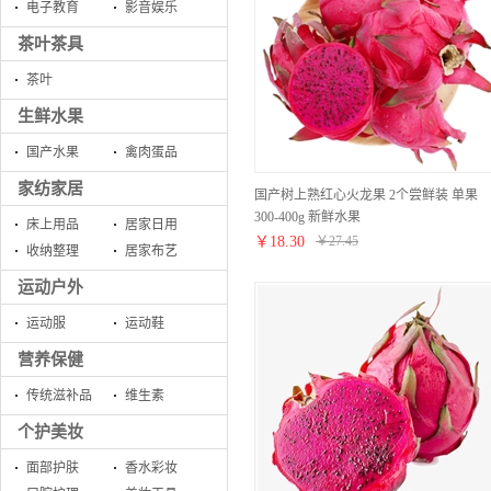
电子教育
影音娱乐
茶叶茶具
茶叶
生鲜水果
国产水果
禽肉蛋品
家纺家居
国产树上熟红心火龙果 2个尝鲜装 单果
300-400g 新鲜水果
床上用品
居家日用
￥
18.30
￥
27.45
收纳整理
居家布艺
运动户外
运动服
运动鞋
营养保健
传统滋补品
维生素
个护美妆
面部护肤
香水彩妆