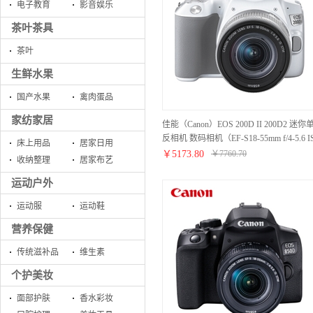
电子教育
影音娱乐
茶叶茶具
茶叶
生鲜水果
国产水果
禽肉蛋品
家纺家居
佳能（Canon）EOS 200D II 200D2 迷你
反相机 数码相机（EF-S18-55mm f/4-5.6 I
床上用品
居家日用
STM）白色 Vlog相机视频
￥
5173.80
￥
7760.70
收纳整理
居家布艺
运动户外
运动服
运动鞋
营养保健
传统滋补品
维生素
个护美妆
面部护肤
香水彩妆