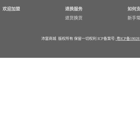
欢迎加盟
退换服务
如何
退货换货
新手
沛富商城 版权所有 保留一切权利 ICP备案号:
粤ICP备19028