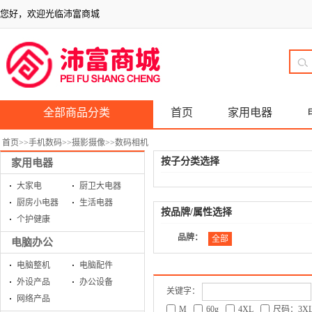
您好，欢迎光临沛富商城
全部商品分类
首页
家用电器
首页
>>
手机数码
>>
摄影摄像
>>
数码相机
按子分类选择
家用电器
大家电
厨卫大电器
厨房小电器
生活电器
按品牌/属性选择
个护健康
品牌：
全部
电脑办公
电脑整机
电脑配件
外设产品
办公设备
关键字：
网络产品
M
60g
4XL
尺码：3X