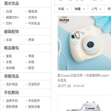
酒水饮品
白酒
葡萄酒
碳酸饮料+
饮用水
饮料
牛奶乳品
服装配饰
女装
男装
鞋品箱包
童鞋
男鞋
女鞋
女鞋
收纳箱
鞋垫
富士instax立拍立得 一次成像相机 mini7c
母婴用品
水蓝色
洗护用品
日常防护
￥
377.20
￥
565.80
手机数码
品牌手机
手机配件
摄影摄像
智能设备