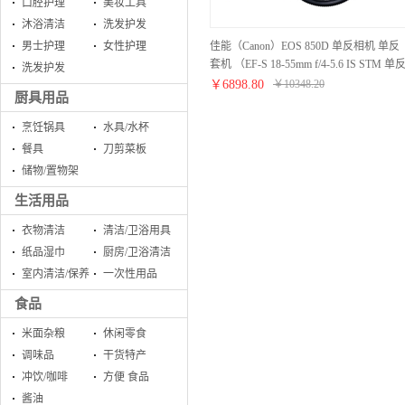
口腔护理
美妆工具
沐浴清洁
洗发护发
佳能（Canon）EOS 850D 单反相机 单反
男士护理
女性护理
套机 （EF-S 18-55mm f/4-5.6 IS STM 单
洗发护发
镜头）
￥
6898.80
￥
10348.20
厨具用品
烹饪锅具
水具/水杯
餐具
刀剪菜板
储物/置物架
生活用品
衣物清洁
清洁/卫浴用具
纸品湿巾
厨房/卫浴清洁
室内清洁/保养
一次性用品
食品
米面杂粮
休闲零食
调味品
干货特产
冲饮/咖啡
方便 食品
酱油