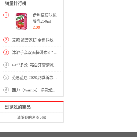
销量排行榜
1
伊利草莓味优
酸乳250ml
2.00
2
艾薇 被套家纺 全棉斜纹印花双人舒适加大被套被罩单件 伊尚蓝 200*230cm
3
沐浴手套双面搓澡巾3个【人造丝面料+夹层海绵/颜色随机】
4
中华多效+亮白牙膏清凉薄荷味130g
5
范思蓝恩 2020夏季新款紫色褶皱雪纺衫女百搭小众设计感温柔风上衣 淡紫雾色 M
6
回力（Warrior） 男款低帮舒适一脚蹬休闲懒人帆布鞋 WXY-966 灰色 42
浏览过的商品
清除我的浏览记录