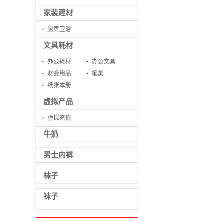
家装建材
厨房卫浴
文具耗材
办公耗材
办公文具
财会用品
笔类
纸张本册
虚拟产品
虚拟充值
牛奶
男士内裤
袜子
袜子