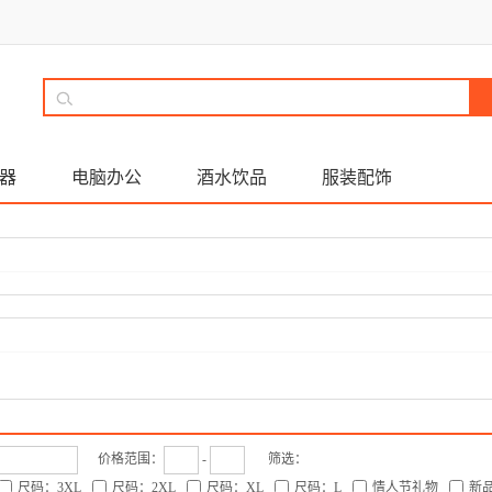
器
电脑办公
酒水饮品
服装配饰
价格范围：
-
筛选：
尺码：3XL
尺码：2XL
尺码：XL
尺码：L
情人节礼物
新