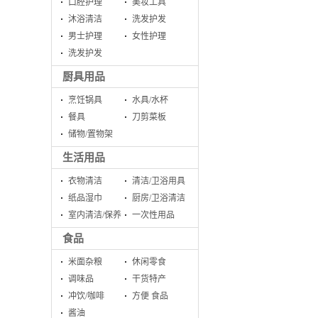
口腔护理
美妆工具
沐浴清洁
洗发护发
男士护理
女性护理
洗发护发
厨具用品
烹饪锅具
水具/水杯
餐具
刀剪菜板
储物/置物架
生活用品
衣物清洁
清洁/卫浴用具
纸品湿巾
厨房/卫浴清洁
室内清洁/保养
一次性用品
食品
米面杂粮
休闲零食
调味品
干货特产
冲饮/咖啡
方便 食品
酱油