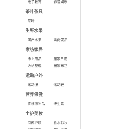
电子教育
影音娱乐
茶叶茶具
茶叶
生鲜水果
国产水果
禽肉蛋品
家纺家居
床上用品
居家日用
收纳整理
居家布艺
运动户外
运动服
运动鞋
营养保健
传统滋补品
维生素
个护美妆
面部护肤
香水彩妆