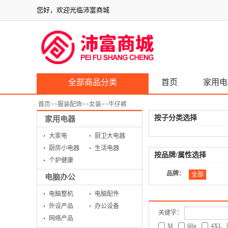
您好，欢迎光临沛富商城
全部商品分类
首页
家用电
首页
>>
服装配饰
>>
女装
>>
牛仔裤
按子分类选择
家用电器
大家电
厨卫大电器
厨房小电器
生活电器
按品牌/属性选择
个护健康
品牌：
全部
电脑办公
电脑整机
电脑配件
外设产品
办公设备
关键字：
网络产品
M
60g
4XL