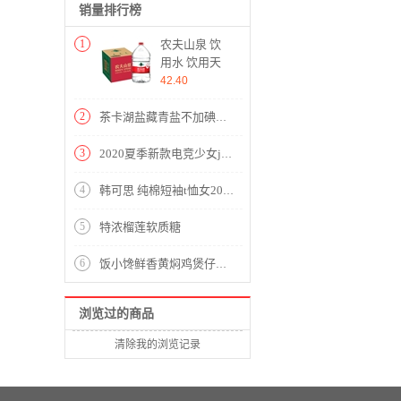
销量排行榜
1
农夫山泉 饮
用水 饮用天
然水5L*4桶
42.40
整箱装 桶装
水
2
茶卡湖盐藏青盐不加碘食用盐320g*3包调味品不添加抗结剂健康鲜味
3
2020夏季新款电竞少女jk制服裙套装温柔一刀格子裙日系学生百褶裙半身裙短裙子春夏正版 电竞少女+（黑/白衬衫可选）+领结 M
4
韩可思 纯棉短袖t恤女2020春夏装新款韩版时尚宽松百搭休闲女装学生上衣女打底衫 XX2058 典雅白 请拍正确尺码
5
特浓榴莲软质糖
6
饭小馋鲜香黄焖鸡煲仔饭190g
浏览过的商品
清除我的浏览记录