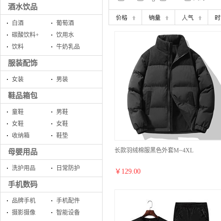
酒水饮品
白酒
葡萄酒
碳酸饮料+
饮用水
饮料
牛奶乳品
服装配饰
女装
男装
鞋品箱包
童鞋
男鞋
女鞋
女鞋
收纳箱
鞋垫
长款羽绒棉服黑色外套M~4XL
母婴用品
洗护用品
日常防护
￥
129.00
手机数码
品牌手机
手机配件
摄影摄像
智能设备