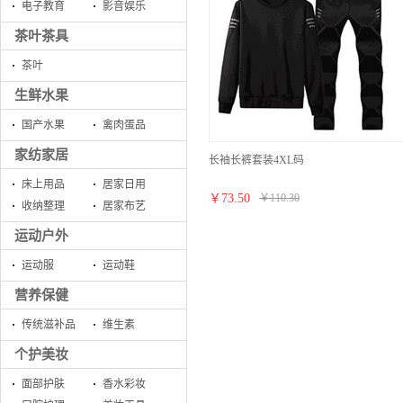
电子教育
影音娱乐
茶叶茶具
茶叶
生鲜水果
国产水果
禽肉蛋品
家纺家居
长袖长裤套装4XL码
床上用品
居家日用
￥
73.50
￥
110.30
收纳整理
居家布艺
运动户外
运动服
运动鞋
营养保健
传统滋补品
维生素
个护美妆
面部护肤
香水彩妆