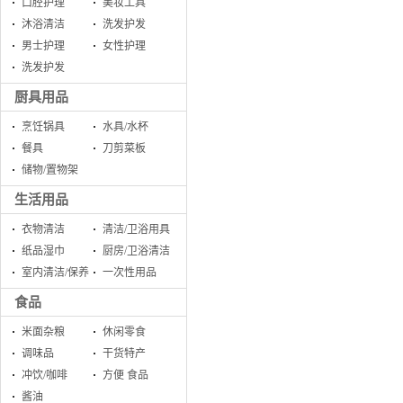
口腔护理
美妆工具
沐浴清洁
洗发护发
男士护理
女性护理
洗发护发
厨具用品
烹饪锅具
水具/水杯
餐具
刀剪菜板
储物/置物架
生活用品
衣物清洁
清洁/卫浴用具
纸品湿巾
厨房/卫浴清洁
室内清洁/保养
一次性用品
食品
米面杂粮
休闲零食
调味品
干货特产
冲饮/咖啡
方便 食品
酱油