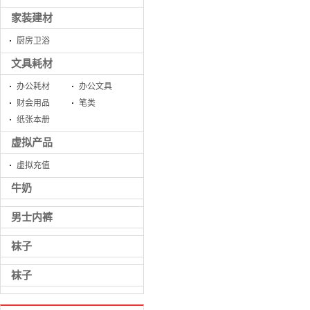
家装建材
厨房卫浴
文具耗材
办公耗材
办公文具
财会用品
笔类
纸张本册
虚拟产品
虚拟充值
牛奶
男士内裤
袜子
袜子