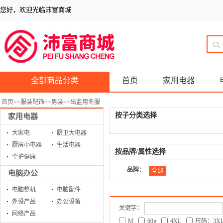
您好，欢迎光临沛富商城
全部商品分类
首页
家用电器
首页
>>
服装配饰
>>
男装
>>
出监用冬服
按子分类选择
家用电器
大家电
厨卫大电器
厨房小电器
生活电器
按品牌/属性选择
个护健康
品牌：
全部
电脑办公
电脑整机
电脑配件
外设产品
办公设备
关键字：
网络产品
M
60g
4XL
尺码：3X