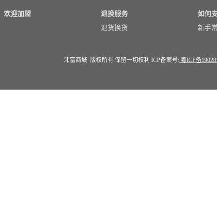
欢迎加盟
退换服务
如何
退货换货
新手
沛富商城 版权所有 保留一切权利 ICP备案号:
粤ICP备19028