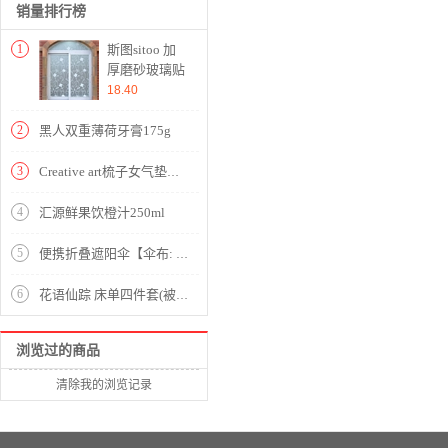
销量排行榜
1
斯图sitoo 加
厚磨砂玻璃贴
纸贴膜卫生间
18.40
浴室办公室窗
花纸窗贴防水
2
黑人双重薄荷牙膏175g
防晒透光不透
明 1108白弯
3
Creative art梳子女气垫梳子男士按摩梳头皮按摩器木梳
曲花90cm*2m
4
汇源鲜果饮橙汁250ml
5
便携折叠遮阳伞【伞布: 聚酯纤维伞杆材质: 铝合金/茱萸粉】
6
花语仙踪 床单四件套(被套1件床单1件枕套2件)(适合1.5米床)【纯棉缎纹/蓝】
浏览过的商品
清除我的浏览记录