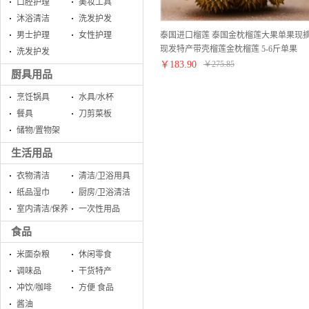
口腔护理
美妆工具
沐浴清洁
洗发护发
泰国进口榴莲 泰国金枕榴莲大果单果现
男士护理
女性护理
现发特产带壳榴莲金枕榴莲 5-6斤单果
洗发护发
￥
183.90
￥
275.85
厨具用品
烹饪锅具
水具/水杯
餐具
刀剪菜板
储物/置物架
生活用品
衣物清洁
清洁/卫浴用具
纸品湿巾
厨房/卫浴清洁
室内清洁/保养
一次性用品
食品
米面杂粮
休闲零食
调味品
干货特产
冲饮/咖啡
方便 食品
酱油