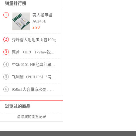
销量排行榜
1
强人指甲钳
A6245E
2.90
2
秀峰香大毛毛虫面包100g
3
惠普 （HP） 179fnw锐系列新品彩色激光多功能一体机四合一打印复印扫描传真自动进稿器 M177fw升级网络无线
4
中华 6151 HB经典红黑抽条 学生书写铅笔
5
飞利浦（PHILIPS）5号电池碳性电池40粒 适用于低功耗玩具/遥控器/闹钟/计算器等五号AA干电池
6
950ml大容量凉水壶，杯盖可直接当水杯使用，方便快捷，杯口有内盖设计防止大面积洒水【塑料杯/颜色自选】
浏览过的商品
清除我的浏览记录