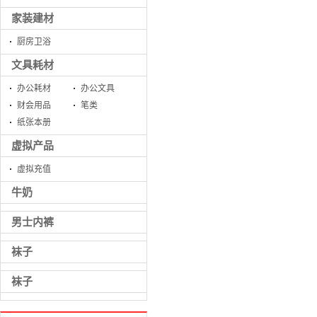
家装建材
厨房卫浴
文具耗材
办公耗材
办公文具
财会用品
笔类
纸张本册
虚拟产品
虚拟充值
牛奶
男士内裤
袜子
袜子