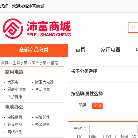
您好，欢迎光临沛富商城
全部商品分类
首页
家用电器
首页
>>
生鲜水果
>>
国产水果
>>
榴莲
按子分类选择
家用电器
大家电
厨卫大电器
厨房小电器
生活电器
按品牌/属性选择
个护健康
品牌：
全部
电脑办公
电脑整机
电脑配件
外设产品
办公设备
关键字：
网络产品
M
60g
4XL
尺码：3X