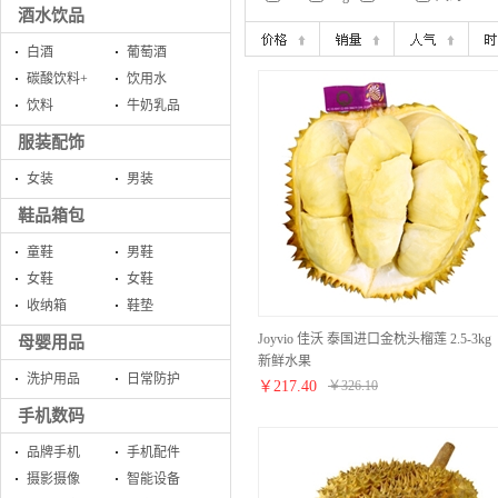
酒水饮品
白酒
葡萄酒
碳酸饮料+
饮用水
饮料
牛奶乳品
服装配饰
女装
男装
鞋品箱包
童鞋
男鞋
女鞋
女鞋
收纳箱
鞋垫
Joyvio 佳沃 泰国进口金枕头榴莲 2.5-3kg
母婴用品
新鲜水果
洗护用品
日常防护
￥
217.40
￥
326.10
手机数码
品牌手机
手机配件
摄影摄像
智能设备