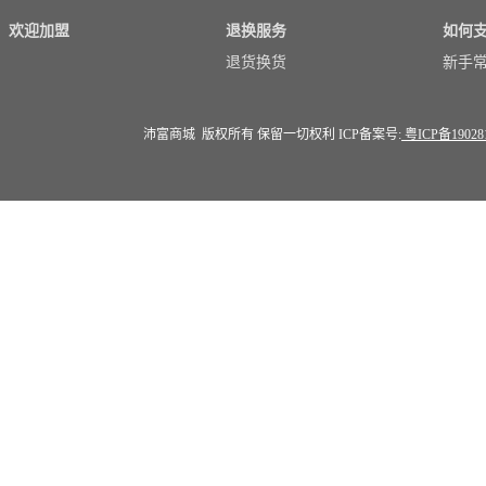
欢迎加盟
退换服务
如何
退货换货
新手
沛富商城 版权所有 保留一切权利 ICP备案号:
粤ICP备19028