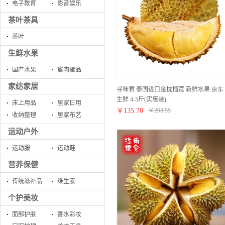
电子教育
影音娱乐
茶叶茶具
茶叶
生鲜水果
国产水果
禽肉蛋品
家纺家居
寻味君 泰国进口金枕榴莲 新鲜水果 京东
生鲜 4-5斤(实惠装)
床上用品
居家日用
￥
135.70
￥
203.55
收纳整理
居家布艺
运动户外
运动服
运动鞋
营养保健
传统滋补品
维生素
个护美妆
面部护肤
香水彩妆