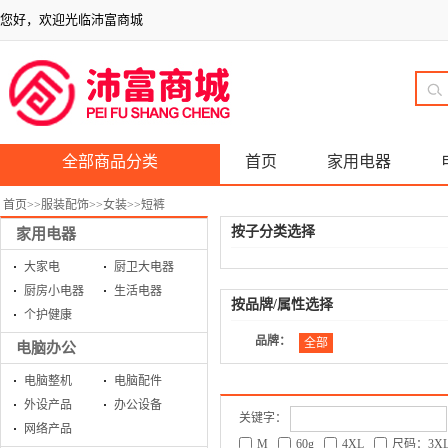
您好，欢迎光临沛富商城
全部商品分类
首页
家用电器
首页
>>
服装配饰
>>
女装
>>
短裤
按子分类选择
家用电器
大家电
厨卫大电器
厨房小电器
生活电器
按品牌/属性选择
个护健康
品牌：
全部
电脑办公
电脑整机
电脑配件
外设产品
办公设备
关键字：
网络产品
M
60g
4XL
尺码：3X