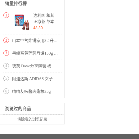
销量排行榜
1
达利园 和其
正凉茶 草本
植物清凉防暑
48.30
饮料 茶饮料
1.5L*6瓶 整
2
山本空气炸锅家用3.5升多功能电炸锅SB-D16【PP/黑色】
箱装 凉茶饮
料
3
粤缘蛋黄莲蓉月饼150g 应节食品
4
德芙 Dove分享碗装 榛仁葡萄干巧克力 休闲零食员工福利243g 软糖
5
阿迪达斯 ADIDAS 女子 训练系列 DRST 3S BRA 运动内衣 FJ7248 XL码
6
啃啃友味酱卤翅根35g
浏览过的商品
清除我的浏览记录