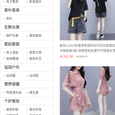
电子教育
影音娱乐
茶叶茶具
茶叶
生鲜水果
国产水果
禽肉蛋品
家纺家居
兹奈儿2020年夏季新款时尚印花百搭潮流
半袖短袖T恤+刺绣宽松松紧牛仔短裤女
床上用品
居家日用
松新品套装两件套 黑色 M
￥
263.30
￥
394.95
收纳整理
居家布艺
运动户外
运动服
运动鞋
营养保健
传统滋补品
维生素
个护美妆
面部护肤
香水彩妆