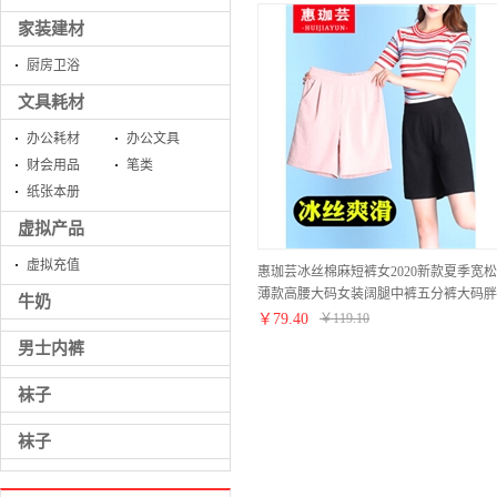
家装建材
厨房卫浴
文具耗材
办公耗材
办公文具
财会用品
笔类
纸张本册
虚拟产品
虚拟充值
惠珈芸冰丝棉麻短裤女2020新款夏季宽松
薄款高腰大码女装阔腿中裤五分裤大码胖
牛奶
mm宽松显瘦休闲裤女潮 粉色 此码勿拍.
￥
79.40
￥
119.10
拍自身对应码数
男士内裤
袜子
袜子