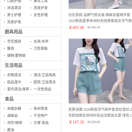
口腔护理
美妆工具
沐浴清洁
洗发护发
拉伦菲韵 品牌气质女装 棉麻显瘦两件套
男士护理
女性护理
2020新款夏季休闲时尚短裤套装女洋气粉
洗发护发
色减龄 粉色 M
￥
493.40
￥
740.10
厨具用品
烹饪锅具
水具/水杯
餐具
刀剪菜板
储物/置物架
生活用品
衣物清洁
清洁/卫浴用具
纸品湿巾
厨房/卫浴清洁
室内清洁/保养
一次性用品
食品
米面杂粮
休闲零食
芙萝迪雅 2020新款洋气两件套宽松雪纺
衣配短裤女休闲时尚运动套装女夏 绿色 
调味品
干货特产
￥
147.20
￥
220.80
冲饮/咖啡
方便 食品
酱油