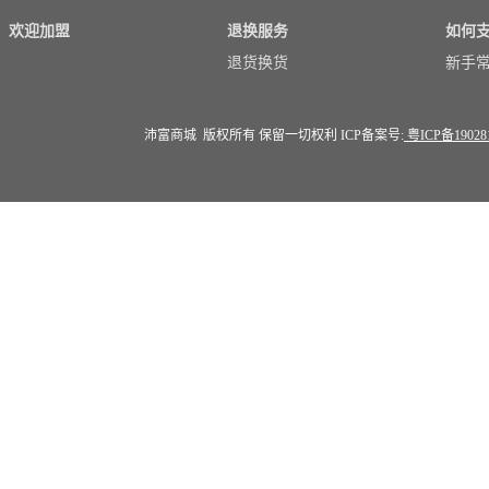
欢迎加盟
退换服务
如何
退货换货
新手
沛富商城 版权所有 保留一切权利 ICP备案号:
粤ICP备19028