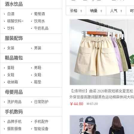
酒水饮品
白酒
葡萄酒
碳酸饮料+
饮用水
饮料
牛奶乳品
服装配饰
女装
男装
鞋品箱包
童鞋
男鞋
女鞋
女鞋
收纳箱
鞋垫
【2条特价】曲诺 2020新款短裤女夏宽松
母婴用品
外穿显瘦高腰阔腿黑色运动棉麻休闲大码
洗护用品
日常防护
胖mm 黑色 XL
￥
44.80
￥
67.20
手机数码
品牌手机
手机配件
摄影摄像
智能设备