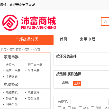
您好，欢迎光临沛富商城
全部商品分类
首页
家用电器
首页
>>
茶叶茶具
>>
茶叶
>>
白茶
按子分类选择
家用电器
大家电
厨卫大电器
厨房小电器
生活电器
按品牌/属性选择
个护健康
品牌：
全部
电脑办公
电脑整机
电脑配件
外设产品
办公设备
关键字：
网络产品
M
60g
4XL
尺码：3X