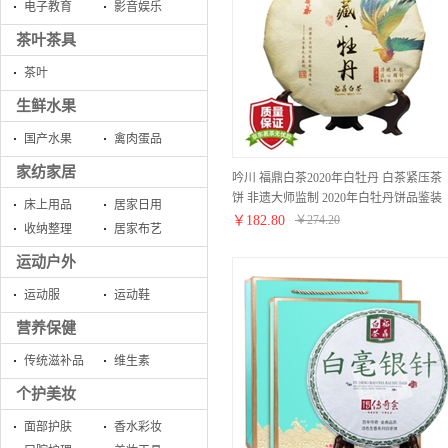
电子教育
影音娱乐
茶叶茶具
茶叶
生鲜水果
国产水果
禽肉蛋品
家纺家居
吟川 福鼎白茶2020年白牡丹 白茶紧压茶
饼 非遗大师监制 2020年白牡丹饼品鉴装
床上用品
居家日用
300g
￥
182.80
￥
274.20
收纳整理
居家布艺
运动户外
运动服
运动鞋
营养保健
传统滋补品
维生素
个护美妆
面部护肤
香水彩妆