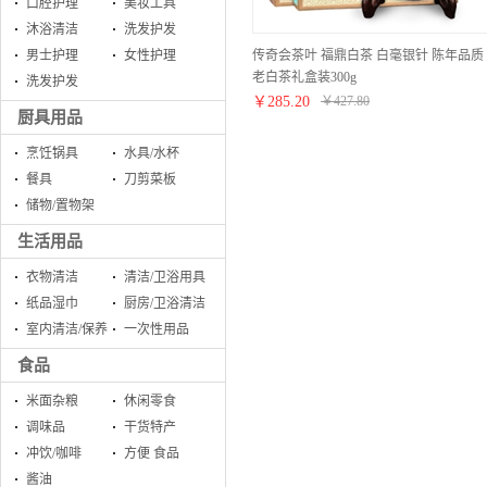
口腔护理
美妆工具
沐浴清洁
洗发护发
传奇会茶叶 福鼎白茶 白毫银针 陈年品质
男士护理
女性护理
老白茶礼盒装300g
洗发护发
￥
285.20
￥
427.80
厨具用品
烹饪锅具
水具/水杯
餐具
刀剪菜板
储物/置物架
生活用品
衣物清洁
清洁/卫浴用具
纸品湿巾
厨房/卫浴清洁
室内清洁/保养
一次性用品
食品
米面杂粮
休闲零食
调味品
干货特产
冲饮/咖啡
方便 食品
酱油