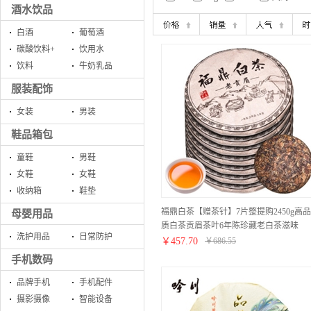
酒水饮品
白酒
葡萄酒
碳酸饮料+
饮用水
饮料
牛奶乳品
服装配饰
女装
男装
鞋品箱包
童鞋
男鞋
女鞋
女鞋
收纳箱
鞋垫
福鼎白茶【赠茶针】7片整提购2450g高品
母婴用品
质白茶贡眉茶叶6年陈珍藏老白茶滋味
洗护用品
日常防护
￥
457.70
￥
686.55
手机数码
品牌手机
手机配件
摄影摄像
智能设备