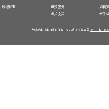
欢迎加盟
退换服务
如何
退货换货
新手
沛富商城 版权所有 保留一切权利 ICP备案号:
粤ICP备19028