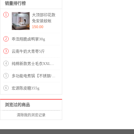
销量排行榜
1
大顶部印花款
免安装蚊帐
【面料聚酯纤
150.00
维支架包塑钢
丝/小雏菊水
2
乖浩翔脆卤鸭掌30g
绿】
3
云南牛奶大青枣5斤
4
纯棉新款男士毛衣XXL码 刑释毛衣
5
多功能电煮锅【不锈钢/蓝色】
6
宏源陈皮糖355g
浏览过的商品
清除我的浏览记录