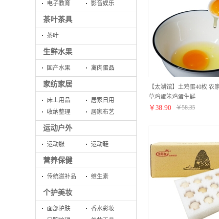
电子教育
影音娱乐
茶叶茶具
茶叶
生鲜水果
国产水果
禽肉蛋品
家纺家居
【太湖馆】土鸡蛋40枚 农
草鸡蛋笨鸡蛋生鲜
床上用品
居家日用
￥
38.90
￥
58.35
收纳整理
居家布艺
运动户外
运动服
运动鞋
营养保健
传统滋补品
维生素
个护美妆
面部护肤
香水彩妆