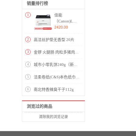
销量排行榜
1
佳能
（Canon)LBP621CwA4
彩色激光打印
2420.00
机
1200×1200dpi
2
高洁丝护垫无香型 20片
黑彩同速
18ppm有线/
3
金锣 火腿肠 肉粒多猪肉香肠系列 40g*8支（新老包装随机发货）
无线手动双面
适用054系列
4
城市小零乳饼240g（新西兰风味)
一体式硒鼓
5
洁柔卷纸(C&S)本色纸巾 食品级加厚4层70g卫生纸*48卷（实芯卷纸母婴可用 自然木系列）整箱销售
6
南北特香辣臭干子112g
浏览过的商品
清除我的浏览记录