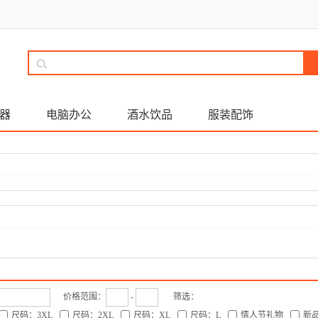
器
电脑办公
酒水饮品
服装配饰
价格范围：
-
筛选：
尺码：3XL
尺码：2XL
尺码：XL
尺码：L
情人节礼物
新