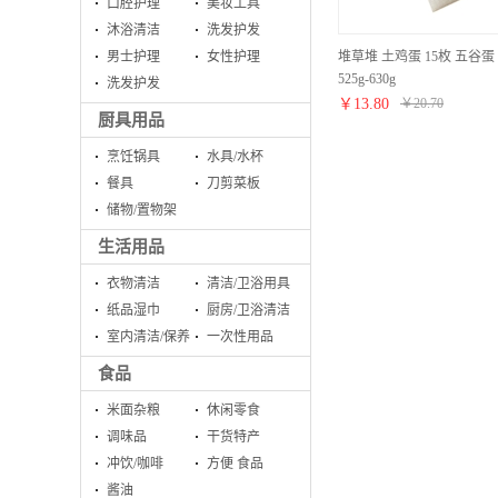
口腔护理
美妆工具
沐浴清洁
洗发护发
堆草堆 土鸡蛋 15枚 五谷
男士护理
女性护理
525g-630g
洗发护发
￥
13.80
￥
20.70
厨具用品
烹饪锅具
水具/水杯
餐具
刀剪菜板
储物/置物架
生活用品
衣物清洁
清洁/卫浴用具
纸品湿巾
厨房/卫浴清洁
室内清洁/保养
一次性用品
食品
米面杂粮
休闲零食
调味品
干货特产
冲饮/咖啡
方便 食品
酱油