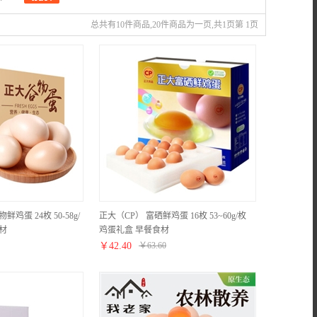
总共有10件商品,20件商品为一页,共1页第 1页
鸡蛋 24枚 50-58g/
正大（CP） 富硒鲜鸡蛋 16枚 53~60g/枚
材
鸡蛋礼盒 早餐食材
￥
42.40
￥
63.60