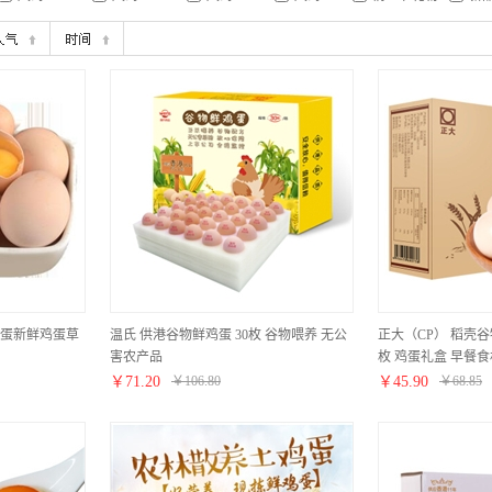
蛋新鲜鸡蛋草
温氏 供港谷物鲜鸡蛋 30枚 谷物喂养 无公
正大（CP） 稻壳谷物鲜
害农产品
枚 鸡蛋礼盒 早餐食
￥
71.20
￥
106.80
￥
45.90
￥
68.85