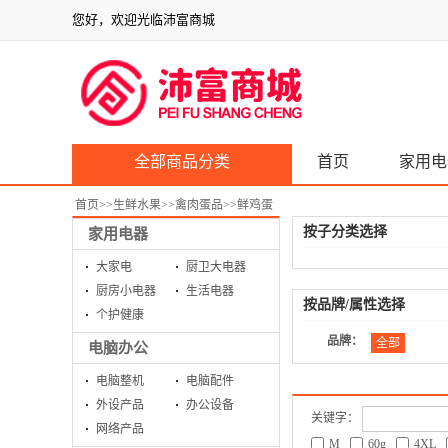
您好，欢迎光临沛富商城
全部商品分类
首页
家用电
首页
>>
生鲜水果
>>
禽肉蛋品
>>
鲜鸡蛋
按子分类选择
家用电器
大家电
厨卫大电器
厨房小电器
生活电器
按品牌/属性选择
个护健康
品牌：
全部
电脑办公
电脑整机
电脑配件
外设产品
办公设备
关键字：
网络产品
M
60g
4XL