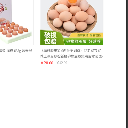
 16枚 688g 营养健
（40枚顺丰32.9两件更划算）我老家农家
养土鸡蛋现捡新鲜谷物虫草柴鸡蛋盒装 30
枚装
￥
28.60
￥
42.90