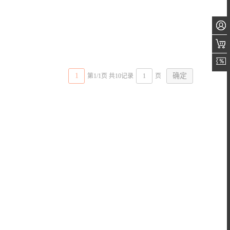
1
第1/1页 共10记录
页