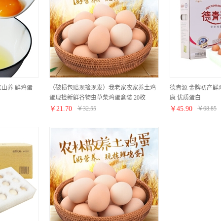
家山养 鲜鸡蛋
（破损包赔现捡现发）我老家农家养土鸡
德青源 金牌初产鲜鸡蛋
蛋现捡新鲜谷物虫草柴鸡蛋盒装 20枚
康 优质蛋白
￥
21.70
￥
32.55
￥
45.90
￥
68.85