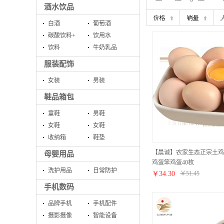
酒水饮品
白酒
葡萄酒
碳酸饮料+
饮用水
饮料
牛奶乳品
服装配饰
女装
男装
鞋品箱包
童鞋
男鞋
女鞋
女鞋
收纳箱
鞋垫
【晨诚】农家生态正宗土鸡
母婴用品
鸡蛋笨鸡蛋40枚
洗护用品
日常防护
￥
34.30
￥
51.45
手机数码
品牌手机
手机配件
摄影摄像
智能设备