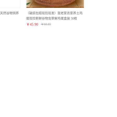
蛋 天然谷物饲养
（破损包赔现捡现发）我老家农家养土鸡
蛋现捡新鲜谷物虫草柴鸡蛋盒装 50枚
￥
45.90
￥
68.85