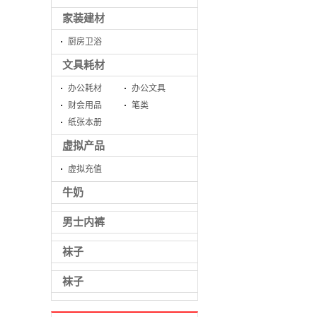
家装建材
厨房卫浴
文具耗材
办公耗材
办公文具
财会用品
笔类
纸张本册
虚拟产品
虚拟充值
牛奶
男士内裤
袜子
袜子