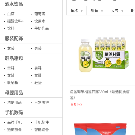
酒水饮品
白酒
葡萄酒
碳酸饮料+
饮用水
饮料
牛奶乳品
服装配饰
女装
男装
鞋品箱包
童鞋
男鞋
女鞋
女鞋
收纳箱
鞋垫
清蓝椰果榴莲甘露380ml（甄选优质榴
母婴用品
莲）
洗护用品
日常防护
￥
9.90
手机数码
品牌手机
手机配件
摄影摄像
智能设备