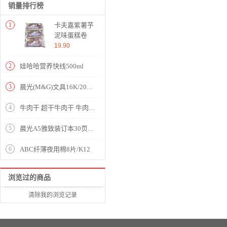
销量排行榜
1
卡夫嘉紫薯芋
泥味蛋糕卷
365g
19.90
2
娃哈哈营养快线500ml
3
晨光(M&G)文具16K/20页横线学生作业本 信稿纸信纸 心灵旅程系列草稿纸记事笔记本子 3本装APYKE263
4
牛肉干 超干牛肉干 牛肉干麻辣休闲零食肉干熟食 麻辣味
5
晨光A5雅致装订本30页MPYJV550
6
ABC纤薄夜用棉8片/K12
浏览过的商品
清除我的浏览记录