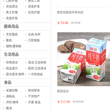
口腔护理
美妆工具
沐浴清洁
洗发护发
德亚低脂高钙有机奶
男士护理
女性护理
洗发护发
￥
59.88
￥
79.90
厨具用品
烹饪锅具
水具/水杯
餐具
刀剪菜板
储物/置物架
生活用品
衣物清洁
清洁/卫浴用具
纸品湿巾
厨房/卫浴清洁
室内清洁/保养
一次性用品
食品
米面杂粮
休闲零食
德亚组合
调味品
干货特产
￥
213.60
￥
219.00
冲饮/咖啡
方便 食品
酱油