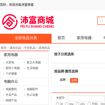
您好，欢迎光临沛富商城
全部商品分类
首页
家用电器
首页
>>
酒水饮品
>>
牛奶乳品
>>
其他奶品
按子分类选择
家用电器
大家电
厨卫大电器
厨房小电器
生活电器
按品牌/属性选择
个护健康
品牌：
全部
电脑办公
电脑整机
电脑配件
外设产品
办公设备
关键字：
网络产品
M
60g
4XL
尺码：3X