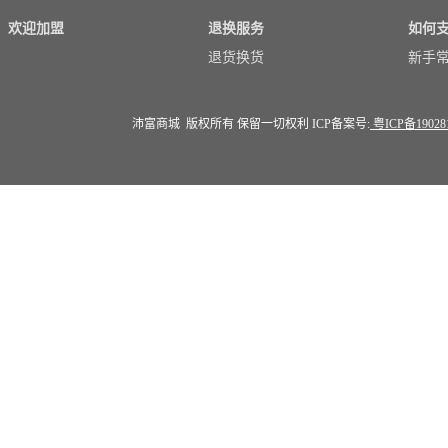
欢迎加盟
退换服务
如何
退货换货
新手
沛富商城 版权所有 保留一切权利 ICP备案号:
粤ICP备19028