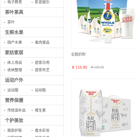
电子教育
影音娱乐
茶叶茶具
茶叶
生鲜水果
国产水果
禽肉蛋品
家纺家居
全脂奶粉
床上用品
居家日用
￥
118.80
￥
139.90
收纳整理
居家布艺
运动户外
运动服
运动鞋
营养保健
传统滋补品
维生素
个护美妆
面部护肤
香水彩妆