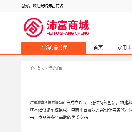
您好，欢迎光临沛富商城
全部商品分类
首页
家用电
首页
> 帮助详细
自成立以来
，通过持续创新，构建
广东沛富科技有限公司
IT
基
础设
施系
统
集成、
电
商平台
解决方案
设计
与
实
施。
书、食品等
多个
品牌
的
优质
商品。