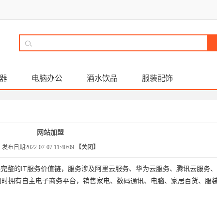
器
电脑办公
酒水饮品
服装配饰
网站加盟
发布日期2022-07-07 11:40:09
【关闭】
IT
起完整的
服
务
价
值链
，服
务
涉及阿里云服
务
、
华为
云服
务
、
腾讯
云服
务、
同
时
拥有自主电子商务平台，
销售家电、数码通讯、电脑、家居百货、服