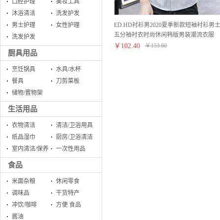
口腔护理
美妆工具
沐浴清洁
洗发护发
ED.HD衬衫男2020夏季新款短袖衬衫男
男士护理
女性护理
五分袖衬衣时尚休闲韩版男装潮流衣服
洗发护发
6028浅灰色 XL
￥
102.40
￥
153.60
厨具用品
烹饪锅具
水具/水杯
餐具
刀剪菜板
储物/置物架
生活用品
衣物清洁
清洁/卫浴用具
纸品湿巾
厨房/卫浴清洁
室内清洁/保养
一次性用品
食品
米面杂粮
休闲零食
调味品
干货特产
冲饮/咖啡
方便 食品
酱油