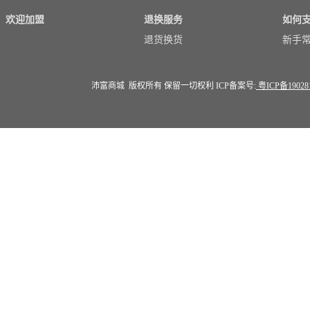
欢迎加盟
退换服务
如何
退货换货
新手
沛富商城 版权所有 保留一切权利 ICP备案号:
粤ICP备19028