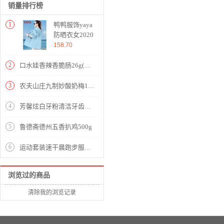
销量排行榜
1
鸭鸭服饰yaya
防晒衣女2020
新款女装夏季
158.70
上衣女韩版百
搭连帽短外套
2
口水娃香辣香脆肠26g(香辣味/原味/玉米味随机发货)
女薄款洋气薄
款外套女ins
3
农夫山庄九制妙酸奶梅102g
潮 天蓝色 请
选择正确尺码
4
芳馨炫白牙粉清洁牙齿变白口气清新洗白去烟渍结石 一瓶装
5
鲁德斋德州五香扒鸡500g
6
运动套装速干晨跑步服足球训练服健身田径男夏季宽松新款休闲运动服 刑释夏服
浏览过的商品
清除我的浏览记录