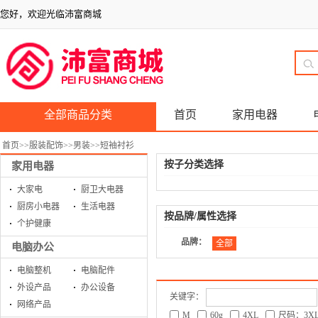
您好，欢迎光临沛富商城
全部商品分类
首页
家用电器
首页
>>
服装配饰
>>
男装
>>
短袖衬衫
按子分类选择
家用电器
大家电
厨卫大电器
厨房小电器
生活电器
按品牌/属性选择
个护健康
品牌：
全部
电脑办公
电脑整机
电脑配件
外设产品
办公设备
关键字：
网络产品
M
60g
4XL
尺码：3X