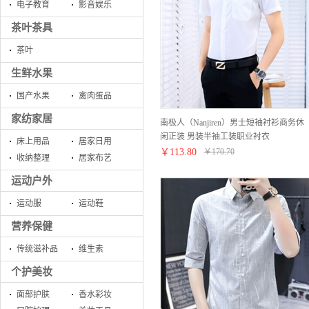
电子教育
影音娱乐
茶叶茶具
茶叶
生鲜水果
国产水果
禽肉蛋品
家纺家居
南极人（Nanjiren）男士短袖衬衫商务休
闲正装 男装半袖工装职业衬衣
床上用品
居家日用
XGZDX601 短袖白色40
￥
113.80
￥
170.70
收纳整理
居家布艺
运动户外
运动服
运动鞋
营养保健
传统滋补品
维生素
个护美妆
面部护肤
香水彩妆