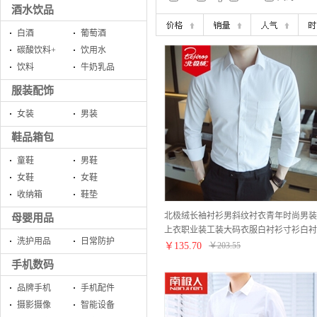
酒水饮品
白酒
葡萄酒
碳酸饮料+
饮用水
饮料
牛奶乳品
服装配饰
女装
男装
鞋品箱包
童鞋
男鞋
女鞋
女鞋
收纳箱
鞋垫
北极绒长袖衬衫男斜纹衬衣青年时尚男装
母婴用品
上衣职业装工装大码衣服白衬衫寸衫白衬
洗护用品
日常防护
衣正装 K08-9白色 40
￥
135.70
￥
203.55
手机数码
品牌手机
手机配件
摄影摄像
智能设备