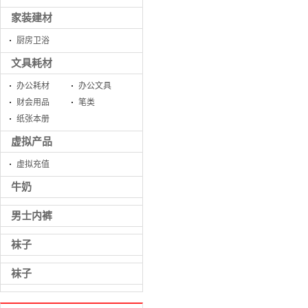
家装建材
厨房卫浴
文具耗材
办公耗材
办公文具
财会用品
笔类
纸张本册
虚拟产品
虚拟充值
牛奶
男士内裤
袜子
袜子