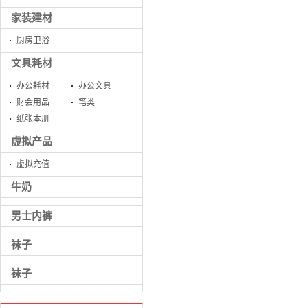
家装建材
厨房卫浴
文具耗材
办公耗材
办公文具
财会用品
笔类
纸张本册
虚拟产品
虚拟充值
牛奶
男士内裤
袜子
袜子