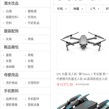
酒水饮品
白酒
葡萄酒
碳酸饮料+
饮用水
饮料
牛奶乳品
服装配饰
女装
男装
鞋品箱包
童鞋
男鞋
女鞋
女鞋
收纳箱
鞋垫
DJI 大疆 无人机 “御”Mavic 2 专业版 新一
母婴用品
代便携可折叠无人机 4K高清航拍无人机
洗护用品
日常防护
航拍器
￥
11371.20
￥
17056.80
手机数码
品牌手机
手机配件
摄影摄像
智能设备