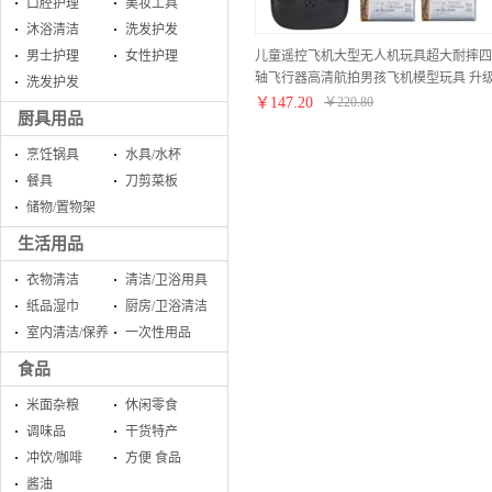
口腔护理
美妆工具
沐浴清洁
洗发护发
儿童遥控飞机大型无人机玩具超大耐摔四
男士护理
女性护理
轴飞行器高清航拍男孩飞机模型玩具 升
洗发护发
定高款黑（双电池续航40分钟）
￥
147.20
￥
220.80
厨具用品
烹饪锅具
水具/水杯
餐具
刀剪菜板
储物/置物架
生活用品
衣物清洁
清洁/卫浴用具
纸品湿巾
厨房/卫浴清洁
室内清洁/保养
一次性用品
食品
米面杂粮
休闲零食
调味品
干货特产
冲饮/咖啡
方便 食品
酱油