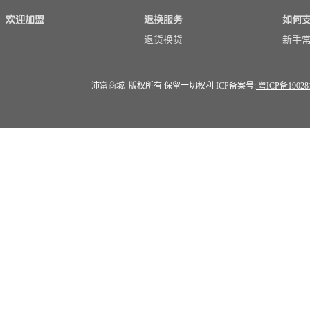
欢迎加盟
退换服务
如何
退货换货
新手
沛富商城 版权所有 保留一切权利 ICP备案号:
粤ICP备19028