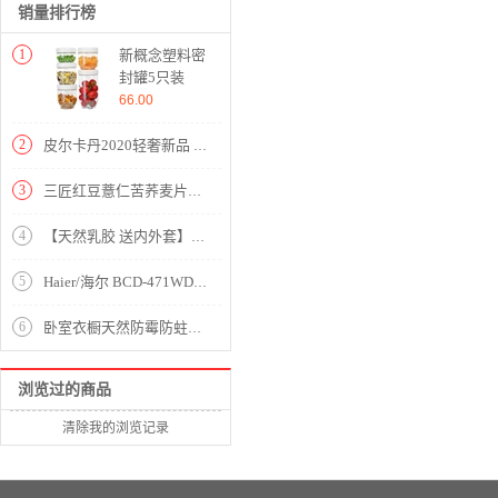
销量排行榜
1
新概念塑料密
封罐5只装
【塑料/透
66.00
明】
2
皮尔卡丹2020轻奢新品 针冰丝薄款衫男装针织衫开衫外套潮2020夏季凉爽透气纯色防晒衣织 卡其色 XXL
3
三匠红豆薏仁苦荞麦片（0糖0脂）400g
4
【天然乳胶 送内外套】舒适Q弹学生乳胶枕【天然乳胶/学生波浪枕】
5
Haier/海尔 BCD-471WDCD十字对开四门变频风冷大容量超薄冰箱家用【彩晶玻璃/粉晶纯色】
6
卧室衣橱天然防霉防蛀香樟木条20条装
浏览过的商品
清除我的浏览记录