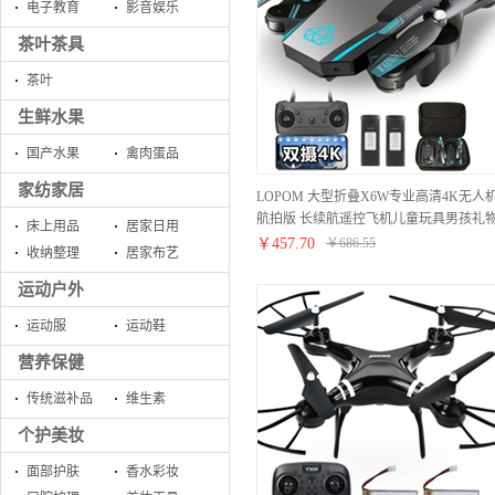
电子教育
影音娱乐
茶叶茶具
茶叶
生鲜水果
国产水果
禽肉蛋品
家纺家居
LOPOM 大型折叠X6W专业高清4K无人
航拍版 长续航遥控飞机儿童玩具男孩礼
床上用品
居家日用
航模四轴飞行器 光流定位双摄4K航拍版-
￥
457.70
￥
686.55
收纳整理
居家布艺
双电续航40分钟
运动户外
运动服
运动鞋
营养保健
传统滋补品
维生素
个护美妆
面部护肤
香水彩妆