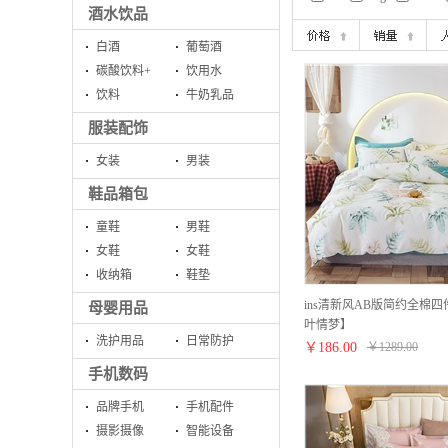
酒水饮品
白酒
葡萄酒
碳酸饮料+
饮用水
饮料
牛奶乳品
服装配饰
女装
男装
鞋品箱包
童鞋
男鞋
女鞋
女鞋
收纳箱
鞋垫
ins清新风AB版简约全棉四
母婴用品
叶情梦】
洗护用品
日常防护
￥
186.00
￥
1289.00
手机数码
品牌手机
手机配件
摄影摄像
智能设备