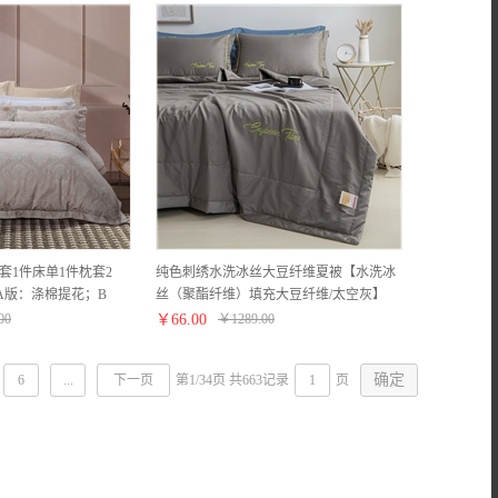
套1件床单1件枕套2
纯色刺绣水洗冰丝大豆纤维夏被【水洗冰
)【A版：涤棉提花；B
丝（聚酯纤维）填充大豆纤维/太空灰】
00
￥
66.00
￥
1289.00
6
...
下一页
第1/34页 共663记录
页