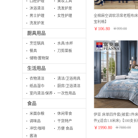
口腔护理
美妆工具
沐浴清洁
洗发护发
全棉麻空调软凉席老粗布床
男士护理
女性护理
宝利格】
洗发护发
￥
106.80
￥
999.00
厨具用品
烹饪锅具
水具/水杯
餐具
刀剪菜板
储物/置物架
生活用品
衣物清洁
清洁/卫浴用具
纸品湿巾
厨房/卫浴清洁
室内清洁/保养
一次性用品
食品
米面杂粮
休闲零食
伊亚 床单四件套(被套1件床
件)(适合1.8米床)【100支
调味品
干货特产
￥
1990.80
￥
7880.00
冲饮/咖啡
方便 食品
酱油