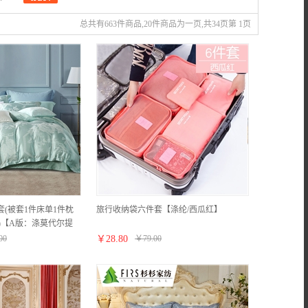
总共有663件商品,20件商品为一页,共34页第 1页
套(被套1件床单1件枕
旅行收纳袋六件套【涤纶/西瓜红】
米床)【A版：涤莫代尔提
】
00
￥
28.80
￥
79.00