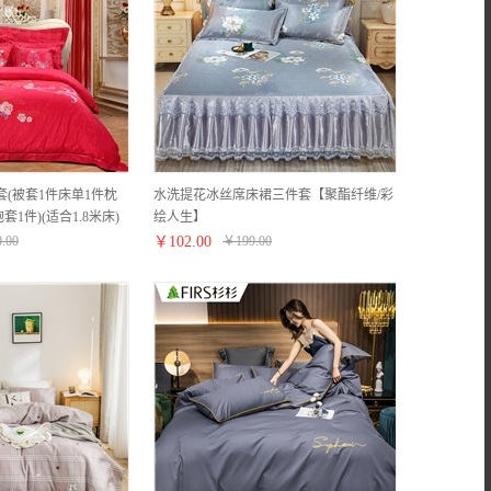
套(被套1件床单1件枕
水洗提花冰丝席床裙三件套【聚酯纤维/彩
1件)(适合1.8米床)
绘人生】
0.00
￥
102.00
￥
199.00