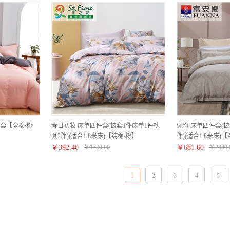
套【全棉/粉
春日初妆 床单四件套(被套1件床单1件枕
佩奇 床单四件套(被
套2件)(适合1.8米床)【纯棉/粉】
件)(适合1.8米床
版：纯棉/浅咖】
￥
392.40
￥
1780.00
￥
681.60
￥
2880.
1
2
3
4
5