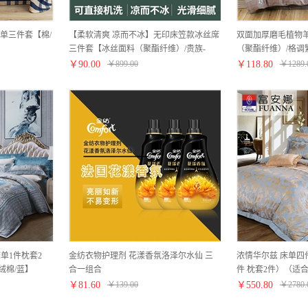
单三件套【棉/
【柔软清爽 凉而不冰】无印床笠款冰丝席
双面加厚磨毛植物
三件套【冰丝面料（聚酯纤维）/贵族-
（聚酯纤维）/格调
绿】
￥
90.00
￥
899.00
￥
118.80
￥
1289.
单1件枕套2
金纺衣物护理剂 花漾香氛洛泽尔水仙 三
浓情华尔兹 床单四
长绒棉/蓝】
合一组合
件 枕套2件）（适合
蓝】
￥
81.60
￥
139.00
￥
550.80
￥
2780.