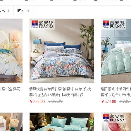
件套【全棉/花
清风饮露 床单四件套(被套1件床单1件枕
绯陌倾城 床单四件
套2件)(适合1.5米床)【40支纯棉/绿】
套2件)(适合1.5
花；B版：纯棉/绿
￥
378.00
￥
1680.00
￥
574.80
￥
2680.