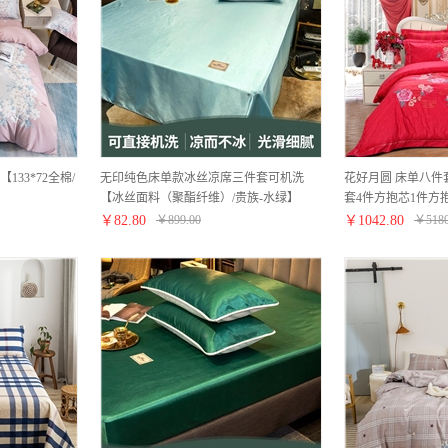
33*72全棉/
无印纯色床单款冰丝凉席三件套可机洗
花好月圆 床单八件
【冰丝面料（聚酯纤维）/贵族-水绿】
套4件方抱芯1件方抱套
【纯棉提花/红】
￥
82.80
￥
899.00
￥
1042.80
￥
518