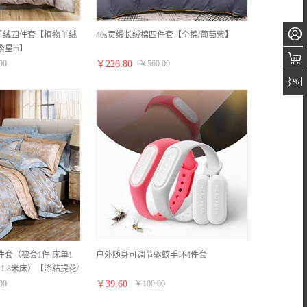
羊绒四件套【植物羊绒
40s贡缎长绒棉四件套【全棉/葡萄紫】
繁星m】
00
￥
226.80
￥
560.00
件套（被套1件 床单1
户外随身可调节驱蚊手环4件套
1.8米床）【涤粘提花/
00
￥
39.60
￥
100.00