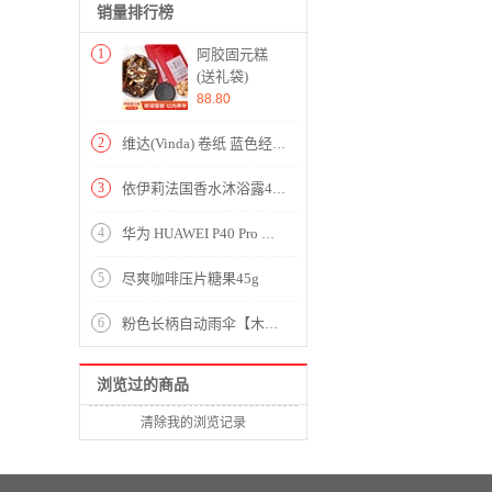
销量排行榜
1
阿胶固元糕
(送礼袋)
88.80
2
维达(Vinda) 卷纸 蓝色经典4层140g卫生纸巾*10卷
3
依伊莉法国香水沐浴露400g
4
华为 HUAWEI P40 Pro 硅胶保护壳 黑色
5
尽爽咖啡压片糖果45g
6
粉色长柄自动雨伞【木柄 210T碰击布 纤维骨/粉色】
浏览过的商品
清除我的浏览记录