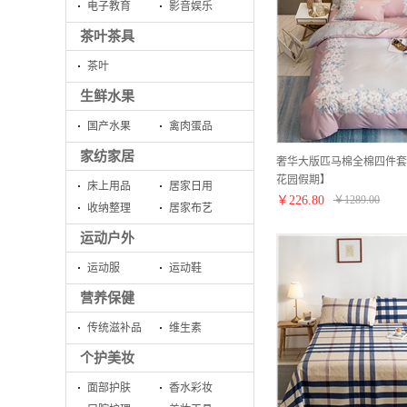
电子教育
影音娱乐
茶叶茶具
茶叶
生鲜水果
国产水果
禽肉蛋品
家纺家居
奢华大版匹马棉全棉四件套【1
花园假期】
床上用品
居家日用
￥
226.80
￥
1289.00
收纳整理
居家布艺
运动户外
运动服
运动鞋
营养保健
传统滋补品
维生素
个护美妆
面部护肤
香水彩妆