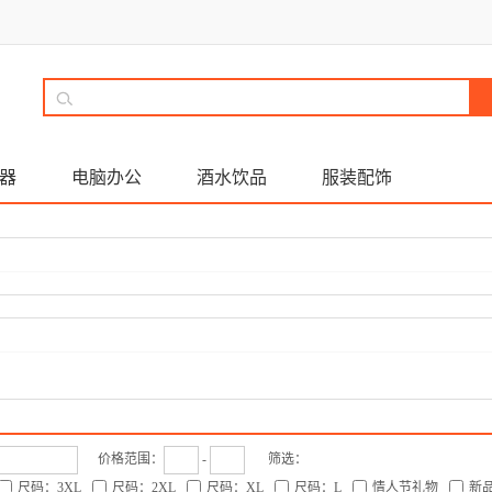
器
电脑办公
酒水饮品
服装配饰
价格范围：
-
筛选：
尺码：3XL
尺码：2XL
尺码：XL
尺码：L
情人节礼物
新