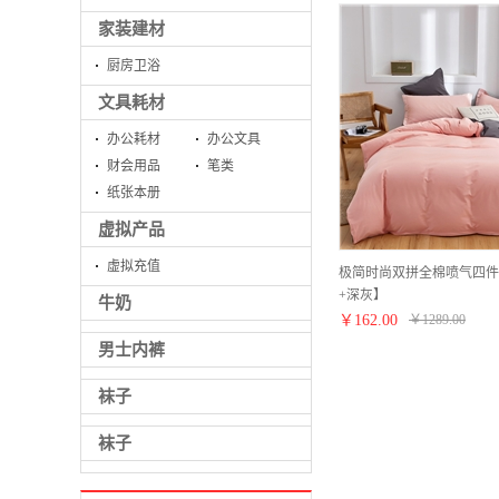
家装建材
厨房卫浴
文具耗材
办公耗材
办公文具
财会用品
笔类
纸张本册
虚拟产品
虚拟充值
极简时尚双拼全棉喷气四件
+深灰】
牛奶
￥
162.00
￥
1289.00
男士内裤
袜子
袜子