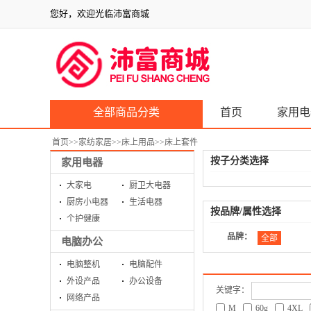
您好，欢迎光临沛富商城
全部商品分类
首页
家用电
首页
>>
家纺家居
>>
床上用品
>>
床上套件
按子分类选择
家用电器
大家电
厨卫大电器
厨房小电器
生活电器
按品牌/属性选择
个护健康
品牌：
全部
电脑办公
电脑整机
电脑配件
外设产品
办公设备
关键字：
网络产品
M
60g
4XL