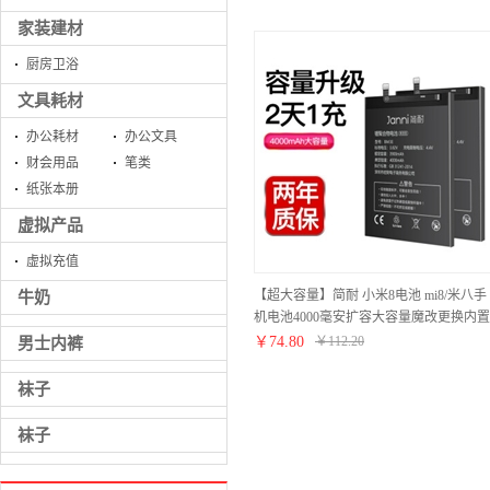
家装建材
厨房卫浴
文具耗材
办公耗材
办公文具
财会用品
笔类
纸张本册
虚拟产品
虚拟充值
【超大容量】简耐 小米8电池 mi8/米八手
牛奶
机电池4000毫安扩容大容量魔改更换内置
电板BM3E 【小米8电池】高容量
￥
74.80
￥
112.20
男士内裤
4000mAh
袜子
袜子