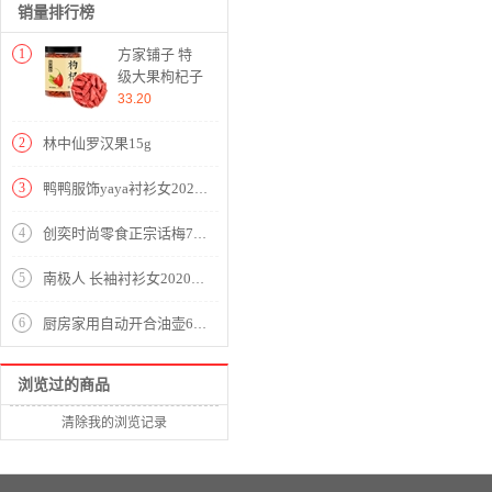
销量排行榜
1
方家铺子 特
级大果枸杞子
200g/罐 红枸
33.20
杞 宁夏干货
特产植物苟杞
2
林中仙罗汉果15g
子
3
鸭鸭服饰yaya衬衫女2020女装夏季新款韩版显瘦气质修身时尚纯色衬衫女 米色 请选择正确尺码
4
创奕时尚零食正宗话梅75g
5
南极人 长袖衬衫女2020夏季新款女装时尚撞色绣花娃娃领衬衣原创设计纯色打底小衫上衣潮 N4-NRB42-5269-蓝色 M
6
厨房家用自动开合油壶600ml【pp 钠钙玻璃/图片色】
浏览过的商品
清除我的浏览记录