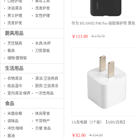
口腔护理
美妆工具
沐浴清洁
洗发护发
男士护理
女性护理
洗发护发
华为 HUAWEI P40 Pro 硅胶保护壳 黑色
厨具用品
￥
113.80
￥
170.70
烹饪锅具
水具/水杯
餐具
刀剪菜板
储物/置物架
生活用品
衣物清洁
清洁/卫浴用具
纸品湿巾
厨房/卫浴清洁
室内清洁/保养
一次性用品
食品
米面杂粮
休闲零食
调味品
干货特产
1A充电器（3个装）【ABS/白色】
冲饮/咖啡
方便 食品
￥
82.80
￥
124.20
酱油