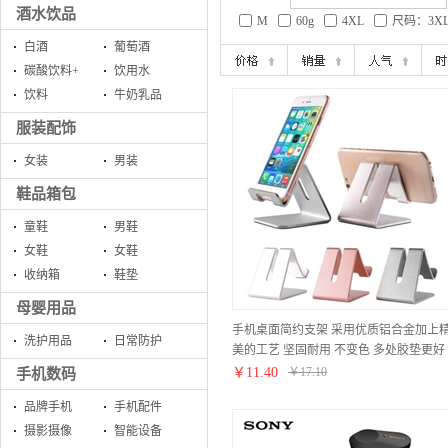
酒水饮品
M
60g
4XL
尺码：3X
白酒
葡萄酒
碳酸饮料+
饮用水
饮料
牛奶乳品
服装配饰
女装
男装
鞋品箱包
童鞋
男鞋
女鞋
女鞋
收纳箱
鞋垫
母婴用品
手机桌面简约支架 采用优质铝合金加上
洗护用品
日常防护
美的工艺 坚固耐用 不变色 多处胶垫更好
的保护手机 小巧便携 玫瑰金（颜色随机
￥
11.40
￥
17.10
手机数码
发货）
品牌手机
手机配件
摄影摄像
智能设备