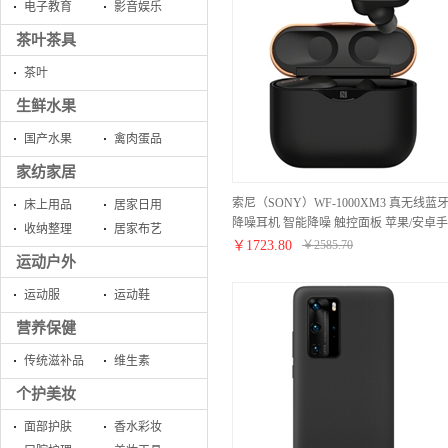
电子教育
影音娱乐
茶叶茶具
茶叶
生鲜水果
国产水果
禽肉蛋品
家纺家居
索尼（SONY）WF-1000XM3 真无线蓝
床上用品
居家日用
降噪耳机 智能降噪 触控面板 苹果/安卓手
收纳整理
居家布艺
机适用 黑色
￥
1723.80
￥
2585.70
运动户外
运动服
运动鞋
营养保健
传统滋补品
维生素
个护美妆
面部护肤
香水彩妆