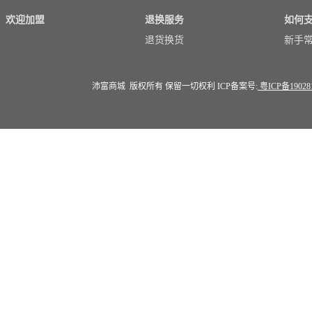
欢迎加盟
退换服务
如何
退货换货
新手
沛富商城 版权所有 保留一切权利 ICP备案号:
粤ICP备19028