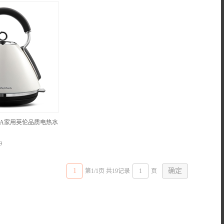
56A家用英伦品质电热水
0
1
第1/1页 共19记录
页