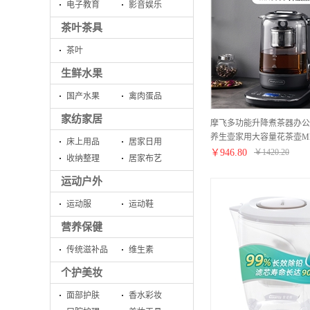
电子教育
影音娱乐
茶叶茶具
茶叶
生鲜水果
国产水果
禽肉蛋品
家纺家居
摩飞多功能升降煮茶器办公
养生壶家用大容量花茶壶MR
床上用品
居家日用
钢/颜色】
￥
946.80
￥
1420.20
收纳整理
居家布艺
运动户外
运动服
运动鞋
营养保健
传统滋补品
维生素
个护美妆
面部护肤
香水彩妆