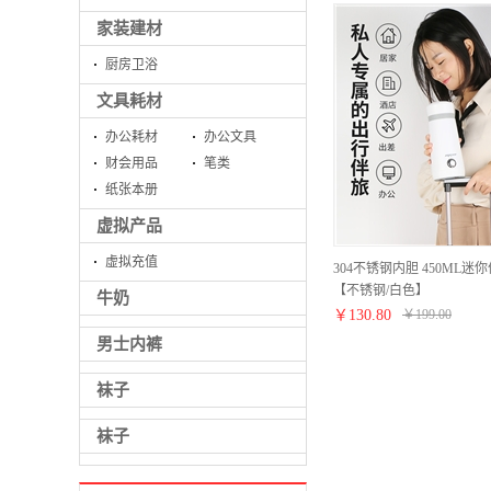
家装建材
厨房卫浴
文具耗材
办公耗材
办公文具
财会用品
笔类
纸张本册
虚拟产品
虚拟充值
304不锈钢内胆 450ML迷
【不锈钢/白色】
牛奶
￥
130.80
￥
199.00
男士内裤
袜子
袜子