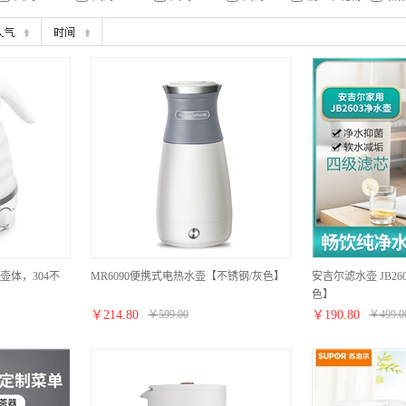
体，304不
MR6090便携式电热水壶【不锈钢/灰色】
安吉尔滤水壶 JB260
色】
￥
214.80
￥
599.00
￥
190.80
￥
499.0