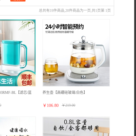
总共有19件商品,20件商品为一页,共1页第 1页
3RMF-BL【滤芯/蓝
养生壶【高硼硅玻璃/白色】
0
￥
106.80
￥
219.00