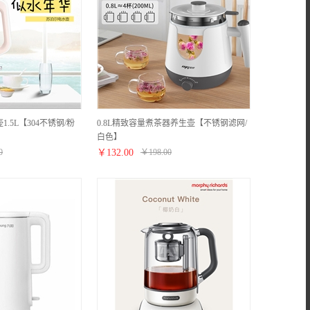
壶1.5L【304不锈钢/粉
0.8L精致容量煮茶器养生壶【不锈钢滤网/
白色】
0
￥
132.00
￥
198.00