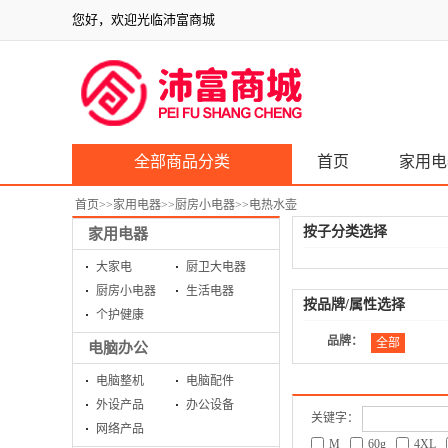
您好，欢迎光临沛富商城
全部商品分类
首页
家用电
首页
>>
家用电器
>>
厨房小电器
>>
电热水壶
按子分类选择
家用电器
大家电
厨卫大电器
厨房小电器
生活电器
按品牌/属性选择
个护健康
品牌：
全部
电脑办公
电脑整机
电脑配件
外设产品
办公设备
关键字：
网络产品
M
60g
4XL