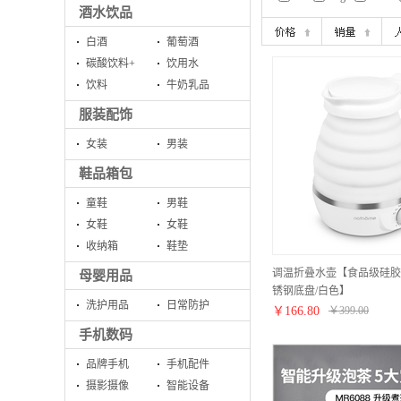
酒水饮品
白酒
葡萄酒
碳酸饮料+
饮用水
饮料
牛奶乳品
服装配饰
女装
男装
鞋品箱包
童鞋
男鞋
女鞋
女鞋
收纳箱
鞋垫
调温折叠水壶【食品级硅胶壶
母婴用品
锈钢底盘/白色】
洗护用品
日常防护
￥
166.80
￥
399.00
手机数码
品牌手机
手机配件
摄影摄像
智能设备