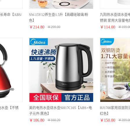
寿命【ABS/
SW-15Y12养生壶1.5升【高硼硅玻璃/粉
九阳热水壶烧水壶电
色】
锈钢 家用大容量电
色】
￥
214.80
￥
299.00
￥
114.00
￥
199.0
电电水壶【不锈
美的电热水壶烧水壶SH17C105【ABS+电
HJ1708家用双层防
子元件/黑色】
红色】
￥
106.80
￥
160.20
￥
150.00
￥
399.0