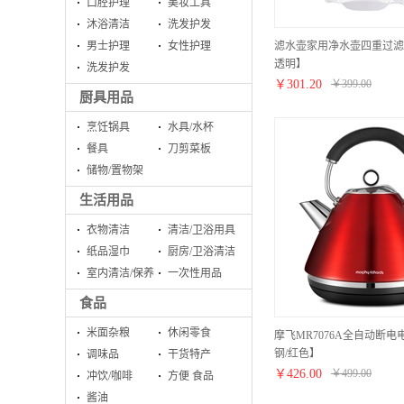
口腔护理
美妆工具
沐浴清洁
洗发护发
滤水壶家用净水壶四重过滤长
男士护理
女性护理
透明】
洗发护发
￥
301.20
￥
399.00
厨具用品
烹饪锅具
水具/水杯
餐具
刀剪菜板
储物/置物架
生活用品
衣物清洁
清洁/卫浴用具
纸品湿巾
厨房/卫浴清洁
室内清洁/保养
一次性用品
食品
米面杂粮
休闲零食
摩飞MR7076A全自动断
钢/红色】
调味品
干货特产
￥
426.00
￥
499.00
冲饮/咖啡
方便 食品
酱油