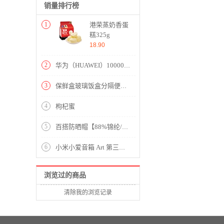
销量排行榜
1
港荣蒸奶香蛋
糕325g
18.90
2
华为（HUAWEI）10000毫安 充电宝/移动电源 9V2A快充版 曜石黑 适用于华为Mate20/P20系列等AP09Q
3
保鲜盒玻璃饭盒分隔便当盒微波炉专用碗加热上班族长方形 送时尚便当包【玻璃/透明】
4
枸杞蜜
5
百搭防晒帽【88%锦纶/线条蓝】
6
小米小爱音箱 Art 第三代小爱同学智能音箱 智能设备控制 人工智能音响
浏览过的商品
清除我的浏览记录