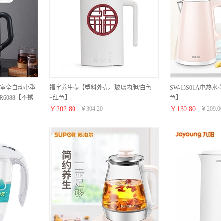
室全自动小型
福字养生壶【塑料外壳、玻璃内胆/白色
SW-15S01A电热水
6088【不锈
+红色】
色】
￥
202.80
￥
304.20
￥
130.80
￥
209.0