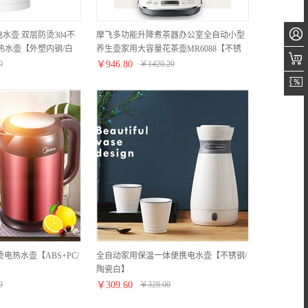
水壶 双层防烫304不
摩飞多功能升降煮茶器办公室全自动小型
热水壶【外塑内钢/白
养生壶家用大容量花茶壶MR6088【不锈
钢/颜色】
0
￥
946.80
￥
1420.20
烫电热水壶【ABS+PC/
全自动家用保温一体便携电水壶【不锈钢/
陶瓷白】
0
￥
309.60
￥
328.00