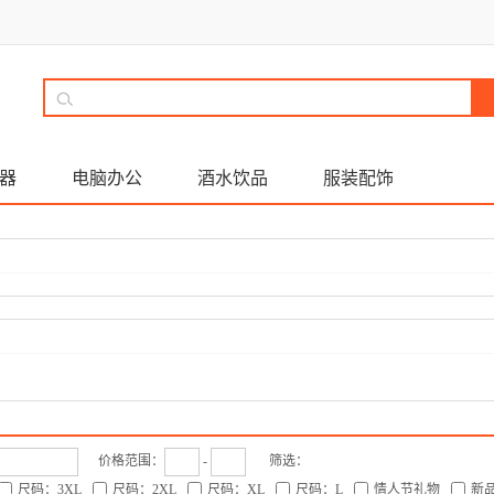
器
电脑办公
酒水饮品
服装配饰
价格范围：
-
筛选：
尺码：3XL
尺码：2XL
尺码：XL
尺码：L
情人节礼物
新