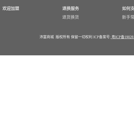
欢迎加盟
退换服务
如何
退货换货
新手
沛富商城 版权所有 保留一切权利 ICP备案号:
粤ICP备19028