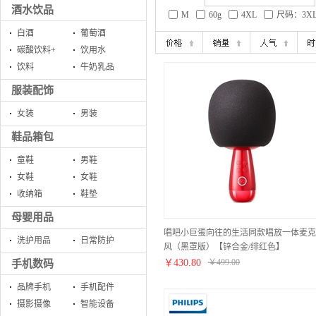
酒水饮品
M
60g
4XL
尺码：3X
白酒
葡萄酒
碳酸饮料+
饮用水
饮料
牛奶乳品
服装配饰
女装
男装
鞋品箱包
童鞋
男鞋
女鞋
女鞋
收纳箱
鞋垫
母婴用品
唱吧小巨蛋向往的生活同款唱放一体麦克
洗护用品
日常防护
风（黑罩版）【锌合金/绯红色】
￥
430.80
￥
499.00
手机数码
品牌手机
手机配件
摄影摄像
智能设备