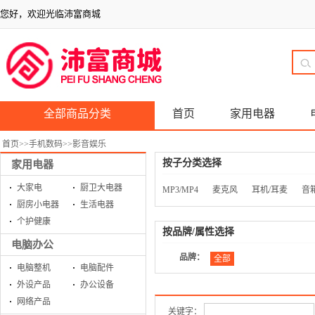
您好，欢迎光临沛富商城
全部商品分类
首页
家用电器
首页
>>
手机数码
>>
影音娱乐
按子分类选择
家用电器
大家电
厨卫大电器
MP3/MP4
麦克风
耳机/耳麦
音
厨房小电器
生活电器
个护健康
按品牌/属性选择
电脑办公
品牌：
全部
电脑整机
电脑配件
外设产品
办公设备
网络产品
关键字：