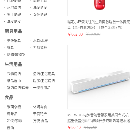
口腔护理
美妆工具
沐浴清洁
洗发护发
男士护理
女性护理
洗发护发
唱吧小巨蛋向往的生活同款唱放一体麦克
风（黑+白套装版）【锌合金/黑+白】
厨具用品
￥
862.80
￥
1069.00
烹饪锅具
水具/水杯
餐具
刀剪菜板
储物/置物架
生活用品
衣物清洁
清洁/卫浴用具
纸品湿巾
厨房/卫浴清洁
室内清洁/保养
一次性用品
食品
米面杂粮
休闲零食
调味品
干货特产
MC V-196 电脑音响音箱家用桌面台式机
超重低音炮USB影响长条双喇叭笔记本迷
冲饮/咖啡
方便 食品
你手机小钢炮大音量 白色经典版(蓝牙+
￥
80.40
￥
120.60
酱油