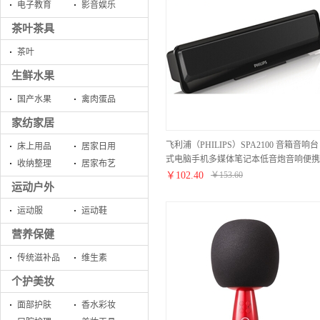
电子教育
影音娱乐
茶叶茶具
茶叶
生鲜水果
国产水果
禽肉蛋品
家纺家居
飞利浦（PHILIPS）SPA2100 音箱音响台
床上用品
居家日用
式电脑手机多媒体笔记本低音炮音响便携
收纳整理
居家布艺
迷你游戏收钱吧上课用音响
￥
102.40
￥
153.60
运动户外
运动服
运动鞋
营养保健
传统滋补品
维生素
个护美妆
面部护肤
香水彩妆