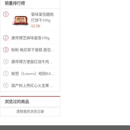
销量排行榜
1
菊味棠低糖梳
打饼干100g
奶盐味
12.50
2
康师傅芝麻味蛋卷108g
3
盼盼 梅尼耶干蛋糕 面包干饼干 奶香味700g
4
康师傅方便面红烧牛肉面5袋+香辣牛肉面5袋+鲜虾鱼板面5袋+香菇炖鸡面5袋+老坛酸菜牛肉面5袋袋面泡面整箱装
5
联想（Lenovo）昭阳K4e-IML287 14英寸笔记本电脑 i5-10210U/四核/1.6GHz/8GB DDR4 256G/集显 中兴新支点V3 一年保修
6
国产树上熟红心火龙果 2个尝鲜装 单果300-400g 新鲜水果
浏览过的商品
清除我的浏览记录