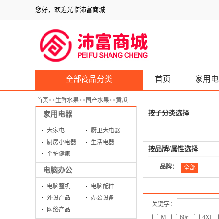
您好，欢迎光临沛富商城
全部商品分类
首页
家用电
首页
>>
生鲜水果
>>
国产水果
>>
黄瓜
按子分类选择
家用电器
大家电
厨卫大电器
厨房小电器
生活电器
按品牌/属性选择
个护健康
品牌：
全部
电脑办公
电脑整机
电脑配件
外设产品
办公设备
关键字：
网络产品
M
60g
4XL