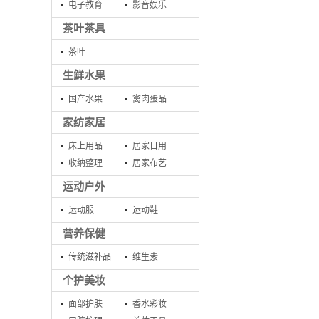
电子教育
影音娱乐
茶叶茶具
茶叶
生鲜水果
国产水果
禽肉蛋品
家纺家居
床上用品
居家日用
收纳整理
居家布艺
运动户外
运动服
运动鞋
营养保健
传统滋补品
维生素
个护美妆
面部护肤
香水彩妆