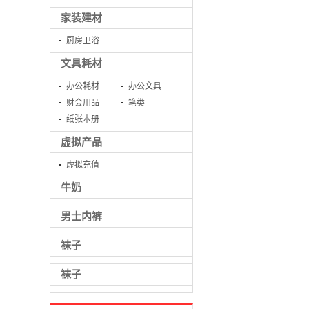
家装建材
厨房卫浴
文具耗材
办公耗材
办公文具
财会用品
笔类
纸张本册
虚拟产品
虚拟充值
牛奶
男士内裤
袜子
袜子