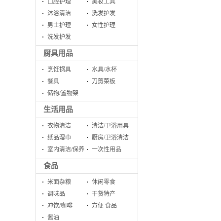
口腔护理
美妆工具
沐浴清洁
洗发护发
男士护理
女性护理
洗发护发
厨具用品
烹饪锅具
水具/水杯
餐具
刀剪菜板
储物/置物架
生活用品
衣物清洁
清洁/卫浴用具
纸品湿巾
厨房/卫浴清洁
室内清洁/保养
一次性用品
食品
米面杂粮
休闲零食
调味品
干货特产
冲饮/咖啡
方便 食品
酱油