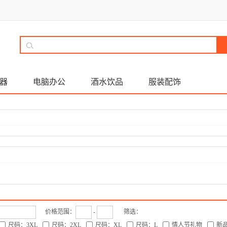
器
电脑办公
酒水饮品
服装配饰
价格范围：
-
筛选：
尺码：3XL
尺码：2XL
尺码：XL
尺码：L
情人节礼物
新