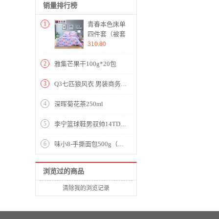
销量排行榜
1
青春本色床单
四件套（被套
1件床单1件枕
310.80
套2件）（适
合1.8米床）
2
雅集芒果干100g*20包
【纯棉/粉】
3
Q3七匹狼风衣 男装商务休闲纯色翻领中长款风衣外套 101(藏青) 175/92A/XL
4
深晖菊花茶250ml
5
李宁篮球鞋男驭帅14TD球鞋韦德之道7低帮夏季减震透气运动鞋 标准白-1 42
6
味小8-手撕面包500g（松软可口 10包装）
浏览过的商品
清除我的浏览记录