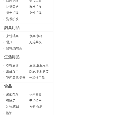
口腔护理
美妆工具
沐浴清洁
洗发护发
男士护理
女性护理
洗发护发
厨具用品
烹饪锅具
水具/水杯
餐具
刀剪菜板
储物/置物架
生活用品
衣物清洁
清洁/卫浴用具
纸品湿巾
厨房/卫浴清洁
室内清洁/保养
一次性用品
食品
米面杂粮
休闲零食
调味品
干货特产
冲饮/咖啡
方便 食品
酱油