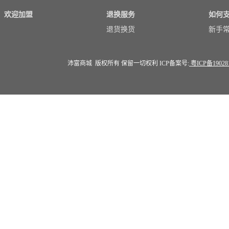
欢迎加盟
退换服务
如何
退货换货
新手
沛富商城 版权所有 保留一切权利 ICP备案号:
粤ICP备19028