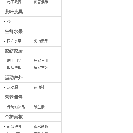
电子教育
影音娱乐
茶叶茶具
茶叶
生鲜水果
国产水果
禽肉蛋品
家纺家居
床上用品
居家日用
收纳整理
居家布艺
运动户外
运动服
运动鞋
营养保健
传统滋补品
维生素
个护美妆
面部护肤
香水彩妆