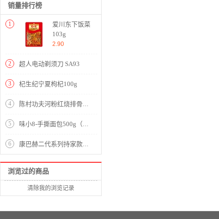
销量排行榜
1
爱川东下饭菜
103g
2.90
2
超人电动剃须刀 SA93
3
杞生纪宁夏枸杞100g
4
陈村功夫河粉红烧排骨味85g
5
味小8-手撕面包500g（松软可口 10包装）
6
康巴赫二代系列持家款蜂巢304炒锅【送钢铲+钢勺！】【304不锈钢/银色】
浏览过的商品
清除我的浏览记录