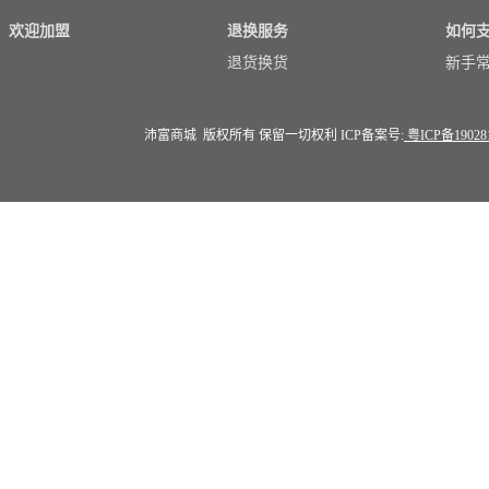
欢迎加盟
退换服务
如何
退货换货
新手
沛富商城 版权所有 保留一切权利 ICP备案号:
粤ICP备19028