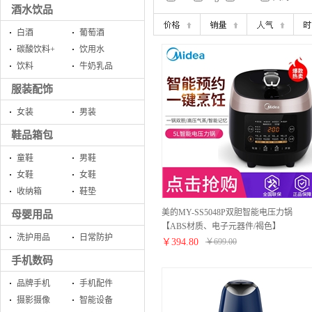
酒水饮品
白酒
葡萄酒
碳酸饮料+
饮用水
饮料
牛奶乳品
服装配饰
女装
男装
鞋品箱包
童鞋
男鞋
女鞋
女鞋
收纳箱
鞋垫
美的MY-SS5048P双胆智能电压力锅
母婴用品
【ABS材质、电子元器件/褐色】
洗护用品
日常防护
￥
394.80
￥
699.00
手机数码
品牌手机
手机配件
摄影摄像
智能设备