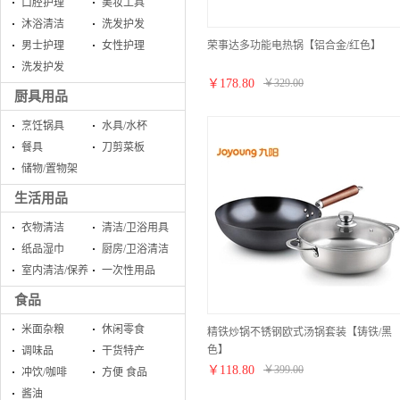
口腔护理
美妆工具
沐浴清洁
洗发护发
荣事达多功能电热锅【铝合金/红色】
男士护理
女性护理
洗发护发
￥
178.80
￥
329.00
厨具用品
烹饪锅具
水具/水杯
餐具
刀剪菜板
储物/置物架
生活用品
衣物清洁
清洁/卫浴用具
纸品湿巾
厨房/卫浴清洁
室内清洁/保养
一次性用品
食品
米面杂粮
休闲零食
精铁炒锅不锈钢欧式汤锅套装【铸铁/黑
色】
调味品
干货特产
￥
118.80
￥
399.00
冲饮/咖啡
方便 食品
酱油