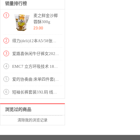
销量排行榜
1
麦之鲜金沙椰
蓉酥300g
23.00
2
得力(deli)12本A5/58张无线胶装软抄本记事本 工作笔记本子文具办公用品 7984
3
爱路喜休闲牛仔裤女2020新款韩版女装哈伦裤宽松高腰直筒裤子女潮 蓝色 L/27
4
EMC7 立方环吸技术 18m3/min*大风量 易清洁易打理 欧式抽油烟机【不锈钢+钢化玻璃/黑色】
5
爱的协奏曲 床单四件套(被套1件床单1件枕套2件)(适合1.8米床)【棉/粉】
6
短袖长裤套装3XL码 线条蓝
浏览过的商品
清除我的浏览记录