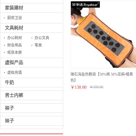
家装建材
厨房卫浴
文具耗材
办公耗材
办公文具
财会用品
笔类
纸张本册
虚拟产品
虚拟充值
锗石海盐热敷袋【50%棉 50%亚麻/橘黄
色】
牛奶
￥
138.00
￥
399.00
男士内裤
袜子
袜子