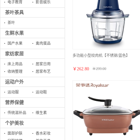
电子教育
影音娱乐
茶叶茶具
茶叶
生鲜水果
国产水果
禽肉蛋品
家纺家居
多功能小型绞肉机【不锈钢/蓝色】
床上用品
居家日用
￥
262.80
￥
299.00
收纳整理
居家布艺
运动户外
运动服
运动鞋
营养保健
传统滋补品
维生素
个护美妆
面部护肤
香水彩妆