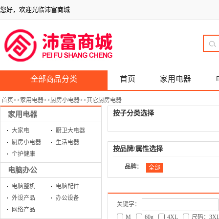
您好，欢迎光临沛富商城
全部商品分类
首页
家用电器
首页
>>
家用电器
>>
厨房小电器
>>
其它厨房电器
按子分类选择
家用电器
大家电
厨卫大电器
厨房小电器
生活电器
按品牌/属性选择
个护健康
品牌：
全部
电脑办公
电脑整机
电脑配件
外设产品
办公设备
关键字：
网络产品
M
60g
4XL
尺码：3X