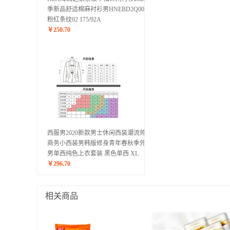
季新品舒适棉麻衬衫男HNEBD2Q002A
粉红条纹02 175/92A
￥
250.70
西服男2020新款男士休闲西装潮流帅气
商务小西装男韩版修身青年春秋季外套
男单西纯色上衣套装 黑色单西 XL
￥
296.70
相关商品