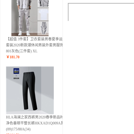
【超值 3件套】卫衣套装男春夏季运动
套装2020新款潮休闲男装外套男服饰
801灰色(三件套) XL
￥
181.70
HLA海澜之家西裤男2020春季新品时尚
净色垂顺平整长裤HKXAD1Q009A黑色
(09)175/88A(34)