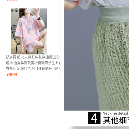
衫奈霓 超火cec网红中长款连帽卫衣女
短袖t恤夏季新款宽松慵懒风学生上衣卫
衣外套女 粉红色 M【建议95斤-105斤】
￥
89.70