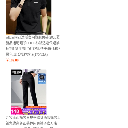
adidas阿迪达斯官网旗舰男装 2020夏季
新品运动翻领POLO衫舒适透气短袖半
袖T恤DU1251 DU1251/快干/舒适透气
黑色 店长推荐款 S(175/92A)
￥
182.80
九牧王西裤男春夏季修身西服裤男士抗
皱免烫商务正装休闲男裤子官方店