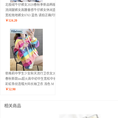
北极绒牛仔裤女2020春秋季新品韩版潮
流阔腿裤女高腰垂感牛仔裤女休闲直筒
宽松拖地裤女6763 蓝色 请拍正确尺码
￥
124.20
依格莉中学生少女秋天流行卫衣女2020
春秋新款ins超火高中初中生宽松中长款
彩虹条纹连帽大码长袖卫衣 浅色 M
￥
52.90