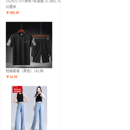
TA2021733+黑色+标准版 35.5码2.76尺
92厘米
￥
309.30
短袖套装（黑色）3XL码
￥
34.50