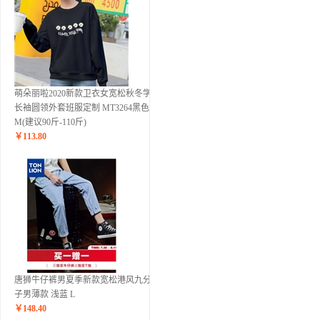
萌朵丽啦2020新款卫衣女宽松秋冬学生
长袖圆领外套班服定制 MT3264黑色
M(建议90斤-110斤)
￥
113.80
唐狮牛仔裤男夏季新款宽松港风九分裤
子男薄款 浅蓝 L
￥
148.40