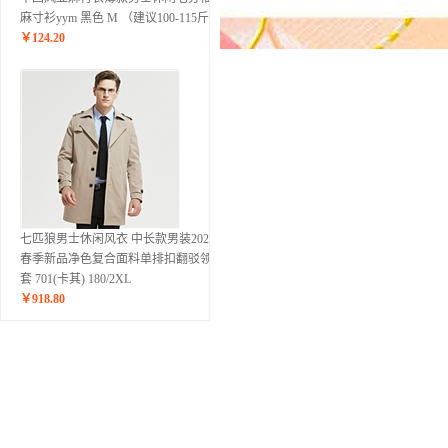
麻寸衫yym 黑色 M （建议100-115斤）
￥
124.20
七匹狼男士休闲风衣 中长款男装2020年
春季新品净色复合面料单排扣翻驳领外
套 701(卡其) 180/2XL
￥
918.80