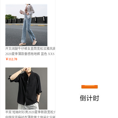
开叉阔腿牛仔裤女直筒宽松泫雅风高腰
2020夏季薄款垂感拖地裤 蓝色 XXS
￥
112.70
半双 短袖衬衫男2020夏季新款宽松大码
中国风亚麻衬衣薄款男士休闲七分袖棉