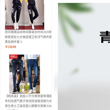
芭芬薇薇运动休闲套装女时尚2020秋季
新款宽松七分袖连帽卫衣洋气两件套潮
黑色两件套 S
￥
228.80
【两条装】南极人牛仔裤男夏季薄款青
年时尚透气裤子休闲修身破洞弹力长裤
男生男士工装百搭小脚春天男裤 K06款