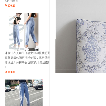
+3578款 31
￥
170.20
沫澜仟衣天丝牛仔裤女2020夏季超薄款
高腰显瘦休闲百搭哈伦裤女宽松垂感老
爹冰丝九分裤子女 浅蓝色【天丝面料】
S
￥
113.80