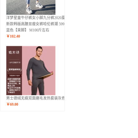
洋梦星童牛仔裤女小脚九分裤2020夏季
新款韩版高腰显瘦女裤哈伦裤潮 5995浅
蓝色【束脚】 M100斤左右
￥
102.40
男士德绒无痕双面磨毛发热套装灰色
￥
69.00