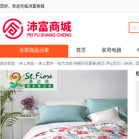
您好，欢迎光临沛富商城
全部商品分类
首页
家用电器
家纺家居
>>
床上用品
>>
床上套件
>>松竹含韵 纯棉印花夏被(被芯1件)(适合1.5米床)【