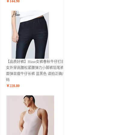
￥
144.90
【品质好裤】Hizze女裤春秋牛仔打底裤
女外穿高腰松紧腰弹力小脚裤铅笔裤四
面弹显瘦牛仔长裤 蓝黑色 请拍正确尺
码
￥
228.80