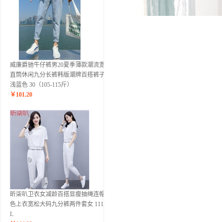
威廉爵驰牛仔裤男20夏季薄款潮流宽松
直筒休闲九分长裤韩版潮牌百搭裤子男
浅蓝色 30（105-115斤）
￥
101.20
昕柒叭卫衣女减龄百搭显瘦抽绳连帽纯
色上衣宽松大码九分裤两件套女 1117白
L