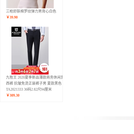
三枪舒肤棉罗纹弹力男背心白色
￥
39.90
九牧王 2020夏季新品薄款商务休闲宽松
西裤 抗皱免烫正装裤子男 夏款黑色
TA2021333 36码2.82尺94厘米
￥
309.30