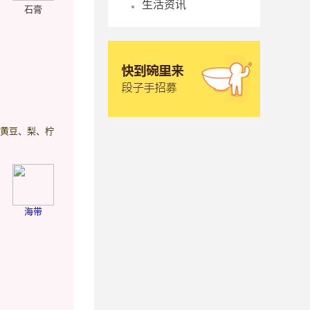
生活资讯
石膏
、黄豆、梨、柠
海带